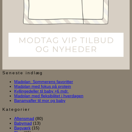
Seneste indlæg
Ingen
Madplan: Sommerens favoritter
Ingen
kommentarer
Madplan med fokus på protein
til
Ingen
kommentarer
Kyllingedeller til baby +6 mdr.
til
Madplan:
kommentarer
Ingen
Madplan med fleksibilitet i hverdagen
til
Madplan
Sommerens
Ingen
kommentarer
Bananvafler til mor og baby
Kyllingedeller
med
favoritter
til
kommentarer
til
til
fokus
Madplan
Kategorier
Bananvafler
baby
på
med
Aftensmad
(80)
til
+6
protein
fleksibilitet
Babymad
(13)
mor
mdr.
i
Bagværk
(15)
og
hverdagen