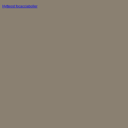
Hytteost focacciaboller