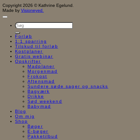
Copyright 2026 © Kathrine Egelund.
Made by
Visioneyed.
Søg
efter:
Forløb
1:1 sparring
Tilskud til forløb
Kostplaner
Gratis webinar
Opskrifter
Madplaner
Morgenmad
Frokost
Aftensmad
Sundere søde sager og snacks
Bagværk
Drikke
Sød weekend
Babymad
Blog
Om mig
Shop
Bøger
E-bøger
Pakketilbud