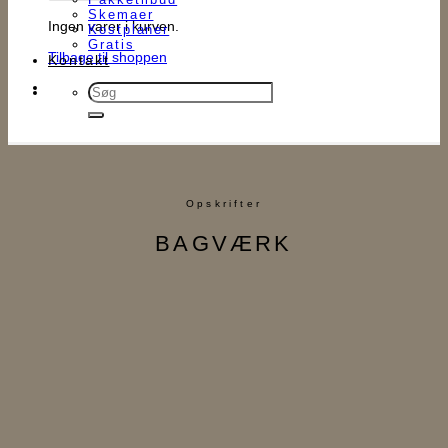
Skemaer
Ingen varer i kurven.
Kostplaner
Gratis
Tilbage til shoppen
Kontakt
Søg
efter:
Opskrifter
BAGVÆRK