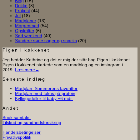
Blog
(15)
baby
Drikke
(8)
Frokost
(44)
Jul
(18)
Madplaner
(13)
Morgenmad
(54)
Opskrifter
(6)
Sød weekend
(40)
Sundere søde sager og snacks
(20)
Pigen i køkkenet
Jeg hedder Kathrine og det er mig der står bag Pigen i køkkenet.
Pigen i køkkenet startede som en madblog og en instagram i
2019.
Læs mere→
Seneste indlæg
Ingen
Madplan: Sommerens favoritter
Ingen
kommentarer
Madplan med fokus på protein
til
Ingen
kommentarer
Kyllingedeller til baby +6 mdr.
til
Madplan:
kommentarer
til
Madplan
Sommerens
Andet
Kyllingedeller
med
favoritter
Book samtale
til
fokus
Tilskud og sundhedsforsikring
baby
på
+6
protein
Handelsbetingelser
mdr.
Privatlivspolitik