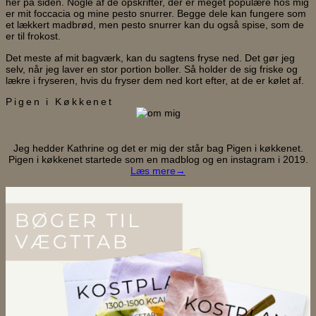
her på siden. Nogle af de opskrifter, der er meget populære hos mig
er mit foccacia og mine pesto snurrer. Begge dele kan fungere som
et lækkert madbrød, men pesto snurrer kan du også spise, som de
er til frokost.
Det meste af mit bagværk, kan du sagtens fryse ned. Det gør jeg
selv, når jeg laver en stor portion boller. Så holder de sig friske og
lækre i fryseren, hvis du fryser dem ned kort efter, at de er kølet af.
Pigen i Køkkenet
Jeg hedder Kathrine og det er mig der står bag Pigen i køkkenet.
Pigen i køkkenet startede som en madblog og en instagram i 2019.
Læs mere→