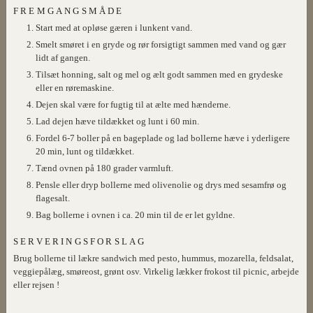
FREMGANGSMÅDE
Start med at opløse gæren i lunkent vand.
Smelt smøret i en gryde og rør forsigtigt sammen med vand og gær
lidt af gangen.
Tilsæt honning, salt og mel og ælt godt sammen med en grydeske
eller en røremaskine.
Dejen skal være for fugtig til at ælte med hænderne.
Lad dejen hæve tildækket og lunt i 60 min.
Fordel 6-7 boller på en bageplade og lad bollerne hæve i yderligere
20 min, lunt og tildækket.
Tænd ovnen på 180 grader varmluft.
Pensle eller dryp bollerne med olivenolie og drys med sesamfrø og
flagesalt.
Bag bollerne i ovnen i ca. 20 min til de er let gyldne.
SERVERINGSFORSLAG
Brug bollerne til lækre sandwich med pesto, hummus, mozarella, feldsalat,
veggiepålæg, smøreost, grønt osv. Virkelig lækker frokost til picnic, arbejde
eller rejsen !