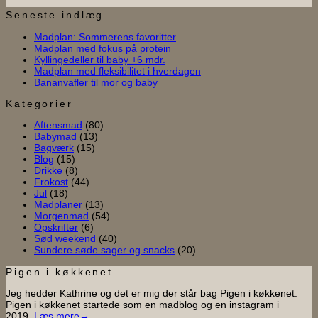
Seneste indlæg
Ingen
Madplan: Sommerens favoritter
Ingen
kommentarer
Madplan med fokus på protein
til
Ingen
kommentarer
Kyllingedeller til baby +6 mdr.
til
Madplan:
kommentarer
Ingen
Madplan med fleksibilitet i hverdagen
til
Madplan
Sommerens
Ingen
kommentarer
Bananvafler til mor og baby
Kyllingedeller
med
favoritter
til
kommentarer
til
til
fokus
Madplan
Kategorier
Bananvafler
baby
på
med
Aftensmad
(80)
til
+6
protein
fleksibilitet
Babymad
(13)
mor
mdr.
i
Bagværk
(15)
og
hverdagen
Blog
(15)
baby
Drikke
(8)
Frokost
(44)
Jul
(18)
Madplaner
(13)
Morgenmad
(54)
Opskrifter
(6)
Sød weekend
(40)
Sundere søde sager og snacks
(20)
Pigen i køkkenet
Jeg hedder Kathrine og det er mig der står bag Pigen i køkkenet.
Pigen i køkkenet startede som en madblog og en instagram i
2019.
Læs mere→