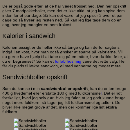
De er også gode efter, at de har været frosset ned. Den her opskrift
giver 7 madpakkeboller, men det er ikke altid, at jeg kan spise dem
inden for et par dage. Så kan det være, at jeg spiser 3 over et par
dage og så fryser jeg resten ned. Så kan jeg lige tage dem op en
dag, hvor jeg mangler en nem frokost
Kalorier i sandwich
Kaloriemæssigt er de heller ikke så tunge og kan derfor sagtens
indgå i en kost, hvor man også ønsker at sparre på kalorierne. Vil
du gerne have hjælp til at tabe dig på en måde, hvor du ikke føler, at
du er begrænset? Så kan et
forløb hos mig
være det rette valg. Her
får du plads til lækre sandwich, øl med vennerne og meget mere.
Sandwichboller opskrift
Som du kan se i min
sandwichboller opskrift
, kan du enten bruge
400 g hvedemel eller erstatte 100 g med fuldkornsme
l
. Det er lidt
forskelligt, hvad jeg selv gør. Hvis jeg føler, at jeg godt kunne bruge
noget mere fuldkorn, så tager jeg lidt fuldkornsmel og ælter i. De
bliver ikke meget grove af det, men der kommer lige lidt ekstra
fuldkorn.