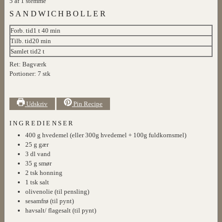
5
af 1 stemme
SANDWICHBOLLER
time
minutter
Forb. tid
1
t
40
min
minutter
Tilb. tid
20
min
timer
Samlet tid
2
t
Ret:
Bagværk
Portioner:
7
stk
Udskriv
Pin Recipe
INGREDIENSER
400
g
hvedemel (eller 300g hvedemel + 100g fuldkornsmel)
25
g
gær
3
dl
vand
35
g
smør
2
tsk
honning
1
tsk
salt
olivenolie (til pensling)
sesamfrø (til pynt)
havsalt/ flagesalt (til pynt)