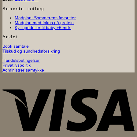
Seneste indlæg
Ingen
Madplan: Sommerens favoritter
Ingen
kommentarer
Madplan med fokus på protein
til
Ingen
kommentarer
Kyllingedeller til baby +6 mdr.
til
Madplan:
kommentarer
til
Madplan
Sommerens
Andet
Kyllingedeller
med
favoritter
Book samtale
til
fokus
Tilskud og sundhedsforsikring
baby
på
+6
protein
Handelsbetingelser
mdr.
Privatlivspolitik
Administrer samtykke
V