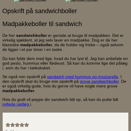
Opskrift på sandwichboller
Madpakkeboller til sandwich
De her
sandwichboller
er geniale at bruge til madpakken. Det er
virkelig sjældent, at jeg selv laver en madpakke. Dog er de her
klassiske
madpakkeboller
, da de holder sig friske – også selvom
de ligger i et par timer i en taske.
Du kan fylde dem med lige, hvad du har lyst til. Jeg kan anbefale en
god pesto, hummus eller flødeost. Så kan du komme lige det pålæg
i, som du har i køleskabet.
Se også min opskrift på
sandwich med hummus og mozzarella
. I
den opskrift skal du bruge min opskrift på
grove sandwichboller
. De
er også virkelig gode, hvis du gerne vil have nogle mere grove
madpakkeboller
.
Hvis du godt vil peppe din sandwich lidt op, så kan du putte lidt
syltede rødløg
i.