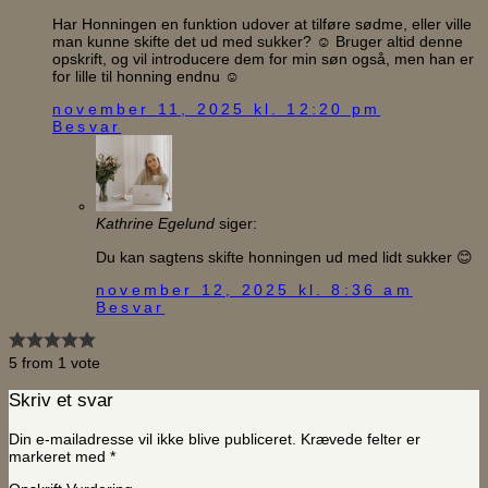
Har Honningen en funktion udover at tilføre sødme, eller ville
man kunne skifte det ud med sukker? ☺️ Bruger altid denne
opskrift, og vil introducere dem for min søn også, men han er
for lille til honning endnu ☺️
november 11, 2025 kl. 12:20 pm
Besvar
Kathrine Egelund
siger:
Du kan sagtens skifte honningen ud med lidt sukker 😊
november 12, 2025 kl. 8:36 am
Besvar
5 from 1 vote
Skriv et svar
Din e-mailadresse vil ikke blive publiceret.
Krævede felter er
markeret med
*