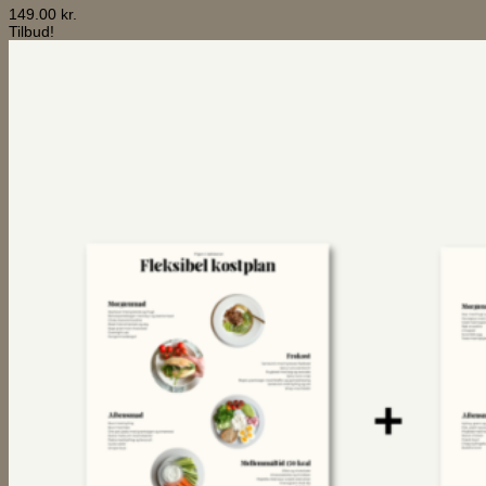
149.00
kr.
Tilbud!