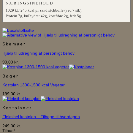
NÆRINGSINDHOLD
1029 kJ/ 245 kcal pr. sandwichbolle (ved 7 stk).
Protein 7g, kulhydrat 42g, kostfibre 2g, fedt 5g
Skemaer
Hjælp til udregning af personligt behov
99.00
kr.
Bøger
Kostplan 1300-1500 kcal Vegetar
199.00
kr.
Kostplaner
Fleksibel kostplan – Tilbage til hverdagen
249.00
kr.
Tilbud!