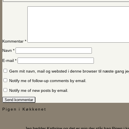
Kommentar
*
Navn
*
E-mail
*
Gem mit navn, mail og websted i denne browser til næste gang j
Notify me of follow-up comments by email.
Notify me of new posts by email.
Pigen i Køkkenet
Jeg hedder Kathrine og det er mig der står bag Pigen i 