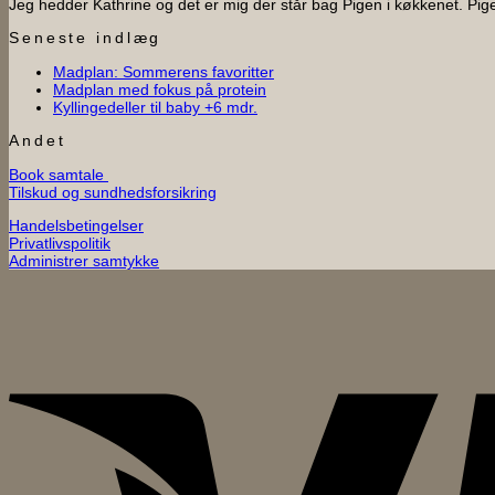
Jeg hedder Kathrine og det er mig der står bag Pigen i køkkenet. Pi
Seneste indlæg
Ingen
Madplan: Sommerens favoritter
Ingen
kommentarer
Madplan med fokus på protein
til
Ingen
kommentarer
Kyllingedeller til baby +6 mdr.
til
Madplan:
kommentarer
til
Madplan
Sommerens
Andet
Kyllingedeller
med
favoritter
Book samtale
til
fokus
Tilskud og sundhedsforsikring
baby
på
+6
protein
Handelsbetingelser
mdr.
Privatlivspolitik
Administrer samtykke