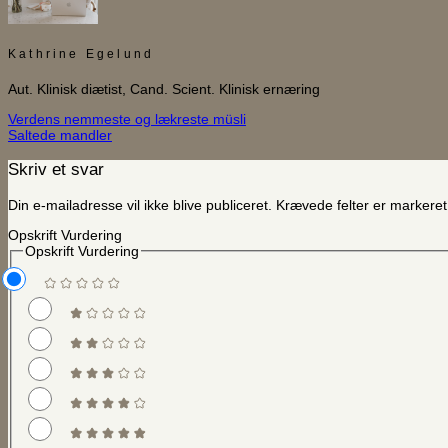
Kathrine Egelund
Aut. Klinisk diætist, Cand. Scient. Klinisk ernæring
Verdens nemmeste og lækreste müsli
Saltede mandler
Skriv et svar
Din e-mailadresse vil ikke blive publiceret.
Krævede felter er marker
Opskrift Vurdering
Opskrift Vurdering