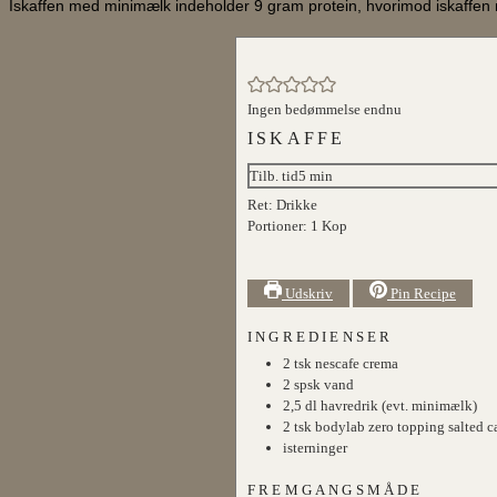
Iskaffen med minimælk indeholder 9 gram protein, hvorimod iskaffen 
Ingen bedømmelse endnu
ISKAFFE
minutter
Tilb. tid
5
min
Ret:
Drikke
Portioner:
1
Kop
Udskriv
Pin Recipe
INGREDIENSER
2
tsk
nescafe crema
2
spsk
vand
2,5
dl
havredrik (evt. minimælk)
2
tsk
bodylab zero topping salted c
isterninger
FREMGANGSMÅDE