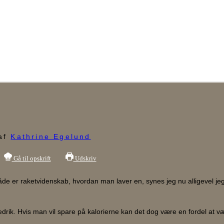
af
Kathrine Egelund
Gå til opskrift
Udskriv
måde er raketvidenskab, hvordan man laver en, synes jeg nu alligevel je
drik. Hvis man vil spare på kalorierne kan det dog være en fordel at 