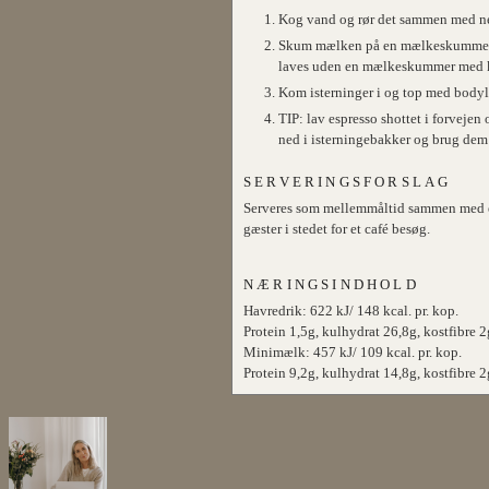
Kog vand og rør det sammen med n
Skum mælken på en mælkeskummer ti
laves uden en mælkeskummer med 
Kom isterninger i og top med bodyl
TIP: lav espresso shottet i forvejen o
ned i isterningebakker og brug dem i
SERVERINGSFORSLAG
Serveres som mellemmåltid sammen med et s
gæster i stedet for et café besøg.
NÆRINGSINDHOLD
Havredrik: 622 kJ/ 148 kcal. pr. kop.
Protein 1,5g, kulhydrat 26,8g, kostfibre 2g
Minimælk: 457 kJ/ 109 kcal. pr. kop.
Protein 9,2g, kulhydrat 14,8g, kostfibre 2g