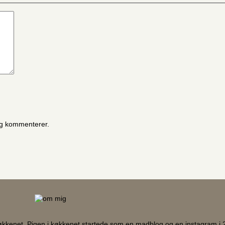
eg kommenterer.
køkkenet. Pigen i køkkenet startede som en madblog og en instagram i