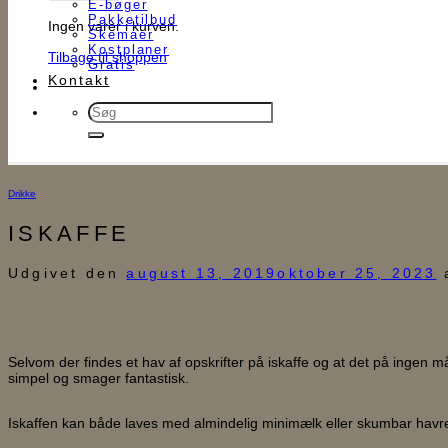
E-bøger
Pakketilbud
Ingen varer i kurven.
Skemaer
Kostplaner
Tilbage til shoppen
Gratis
Kontakt
Søg
efter:
Drikke
ISKAFFE
Udgivet den
august 13, 2019
oktober 25, 2023
Selvom der findes et hav af opskrifter på iskaffe og at det på ingen 
simpel og smager fantastisk.
Iskaffen kan både laves med almindelig minimælk eller skumbar havre