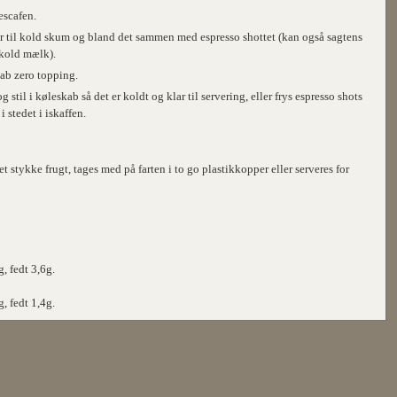
escafen.
l kold skum og bland det sammen med espresso shottet (kan også sagtens
kold mælk).
ab zero topping.
g stil i køleskab så det er koldt og klar til servering, eller frys espresso shots
 stedet i iskaffen.
tykke frugt, tages med på farten i to go plastikkopper eller serveres for
, fedt 3,6g.
, fedt 1,4g.