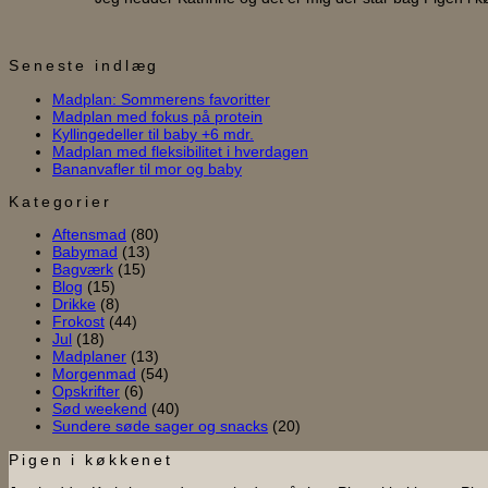
Seneste indlæg
Ingen
Madplan: Sommerens favoritter
Ingen
kommentarer
Madplan med fokus på protein
til
Ingen
kommentarer
Kyllingedeller til baby +6 mdr.
til
Madplan:
kommentarer
Ingen
Madplan med fleksibilitet i hverdagen
til
Madplan
Sommerens
Ingen
kommentarer
Bananvafler til mor og baby
Kyllingedeller
med
favoritter
til
kommentarer
til
til
fokus
Madplan
Kategorier
Bananvafler
baby
på
med
Aftensmad
(80)
til
+6
protein
fleksibilitet
Babymad
(13)
mor
mdr.
i
Bagværk
(15)
og
hverdagen
Blog
(15)
baby
Drikke
(8)
Frokost
(44)
Jul
(18)
Madplaner
(13)
Morgenmad
(54)
Opskrifter
(6)
Sød weekend
(40)
Sundere søde sager og snacks
(20)
Pigen i køkkenet