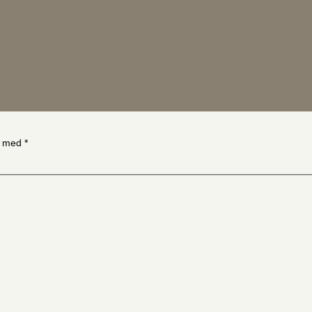
et med
*