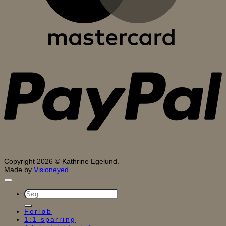
P
Copyright 2026 © Kathrine Egelund.
Made by
Visioneyed.
Søg
efter:
Forløb
1:1 sparring