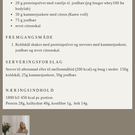
20
g
proteinpulver med vanilje el. jordbær (jeg bruger whey100 fra
bodylab)
50
g
kammerjunkere med citron (Karen volf)
75
g
jordbær
revet citronskal
FREMGANGSMÅDE
Koldskål shakes med proteinpulver og serveres med kammerjunkere,
jordbær og revet citronskal.
SERVERINGSFORSLAG
Server til aftensmad eller til mellemmåltid (200 kcal) og brug i stedet: 150g
koldskål, 25g kammerjunkere, 50g jordbær.
NÆRINGSINDHOLD
1890 kJ/ 450 kcal pr. portion
Protein 28g, kulhydrat 49g, kostfibre 1g, fedt 14g