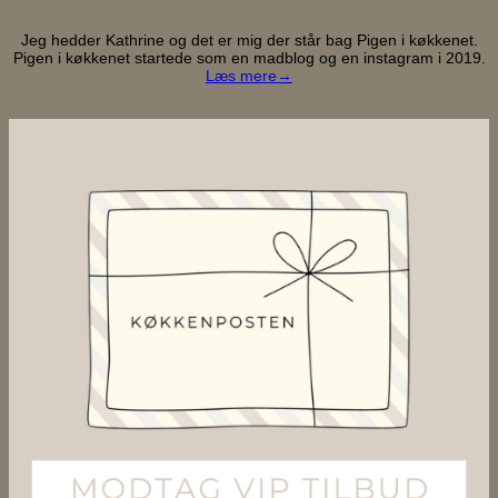
Jeg hedder Kathrine og det er mig der står bag Pigen i køkkenet.
Pigen i køkkenet startede som en madblog og en instagram i 2019.
Læs mere→