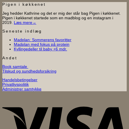
Pigen i køkkenet
Jeg hedder Kathrine og det er mig der står bag Pigen i køkkenet.
Pigen i køkkenet startede som en madblog og en instagram i
2019.
Læs mere→
Seneste indlæg
Ingen
Madplan: Sommerens favoritter
Ingen
kommentarer
Madplan med fokus på protein
til
Ingen
kommentarer
Kyllingedeller til baby +6 mdr.
til
Madplan:
kommentarer
til
Madplan
Sommerens
Andet
Kyllingedeller
med
favoritter
Book samtale
til
fokus
Tilskud og sundhedsforsikring
baby
på
+6
protein
Handelsbetingelser
mdr.
Privatlivspolitik
Administrer samtykke
V