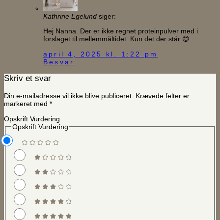
Kathrine Egelund
siger:
Hej Nanna. Der er ikke regnet proteinpulver med i
forslaget til mellemmåltidet. Kun det der står 😊
april 4, 2025 kl. 1:22 pm
Besvar
Skriv et svar
Din e-mailadresse vil ikke blive publiceret.
Krævede felter er
markeret med
*
Opskrift Vurdering
Opskrift Vurdering