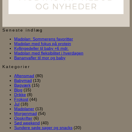
Seneste indlæg
Ingen
Madplan: Sommerens favoritter
Ingen
kommentarer
Madplan med fokus på protein
til
Ingen
kommentarer
Kyllingedeller til baby +6 mdr.
til
Madplan:
kommentarer
Ingen
Madplan med fleksibilitet i hverdagen
til
Madplan
Sommerens
Ingen
kommentarer
Bananvafler til mor og baby
Kyllingedeller
med
favoritter
til
kommentarer
til
til
fokus
Madplan
Kategorier
Bananvafler
baby
på
med
Aftensmad
(80)
til
+6
protein
fleksibilitet
Babymad
(13)
mor
mdr.
i
Bagværk
(15)
og
hverdagen
Blog
(15)
baby
Drikke
(8)
Frokost
(44)
Jul
(18)
Madplaner
(13)
Morgenmad
(54)
Opskrifter
(6)
Sød weekend
(40)
Sundere søde sager og snacks
(20)