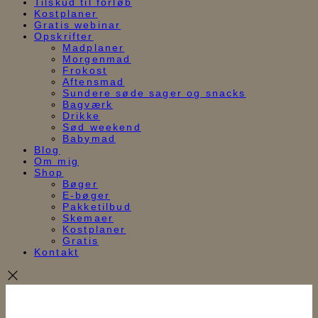
Tilskud til forløb
Kostplaner
Gratis webinar
Opskrifter
Madplaner
Morgenmad
Frokost
Aftensmad
Sundere søde sager og snacks
Bagværk
Drikke
Sød weekend
Babymad
Blog
Om mig
Shop
Bøger
E-bøger
Pakketilbud
Skemaer
Kostplaner
Gratis
Kontakt