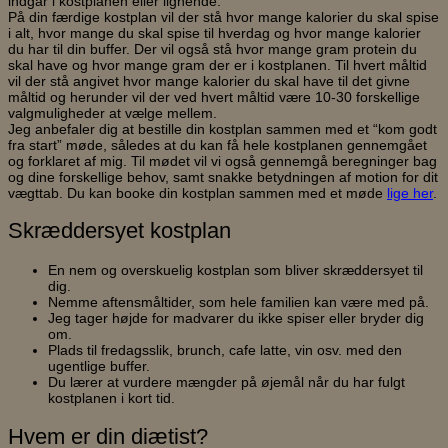
indgår i kostplanen eller lignende.
På din færdige kostplan vil der stå hvor mange kalorier du skal spise
i alt, hvor mange du skal spise til hverdag og hvor mange kalorier
du har til din buffer. Der vil også stå hvor mange gram protein du
skal have og hvor mange gram der er i kostplanen. Til hvert måltid
vil der stå angivet hvor mange kalorier du skal have til det givne
måltid og herunder vil der ved hvert måltid være 10-30 forskellige
valgmuligheder at vælge mellem.
Jeg anbefaler dig at bestille din kostplan sammen med et “kom godt
fra start” møde, således at du kan få hele kostplanen gennemgået
og forklaret af mig. Til mødet vil vi også gennemgå beregninger bag
og dine forskellige behov, samt snakke betydningen af motion for dit
vægttab. Du kan booke din kostplan sammen med et møde
lige her
.
Skræddersyet kostplan
En nem og overskuelig kostplan som bliver skræddersyet til
dig.
Nemme aftensmåltider, som hele familien kan være med på.
Jeg tager højde for madvarer du ikke spiser eller bryder dig
om.
Plads til fredagsslik, brunch, cafe latte, vin osv. med den
ugentlige buffer.
Du lærer at vurdere mængder på øjemål når du har fulgt
kostplanen i kort tid.
Hvem er din diætist?