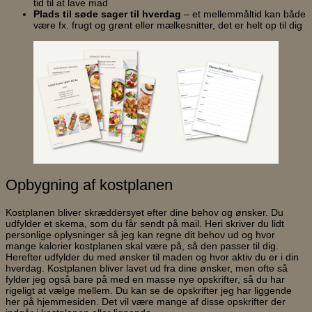
tid til at lave mad
Plads til søde sager til hverdag
– et mellemmåltid kan både
være fx. frugt og grønt eller mælkesnitter, det er helt op til dig
Opbygning af kostplanen
Kostplanen bliver skræddersyet efter dine behov og ønsker. Du
udfylder et skema, som du får sendt på mail. Heri skriver du lidt
personlige oplysninger så jeg kan regne dit behov ud og hvor
mange kalorier kostplanen skal være på, så den passer til dig.
Herefter udfylder du med ønsker til maden og hvor aktiv du er i din
hverdag. Kostplanen bliver lavet ud fra dine ønsker, men ofte så
fylder jeg også bare på med en masse nye opskrifter, så du har
rigeligt at vælge mellem. Du kan se de opskrifter jeg har liggende
her på hjemmesiden. Det vil være mange af disse opskrifter der