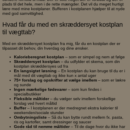
plads til det hele, men i de rette mængder. Det vil du meget hurtigt
lære med mine kostplaner. Bufferen i kostplanen hjælper til at nyde
med god samvittighed.
Hvad får du med en skræddersyet kostplan
til vægttab?
Med en skræddersyet kostplan fra mig, får du en kostplan der er
tilpasset dit behov, din hverdag og dine ønsker.
Kalorieberegnet kostplan
– som er simpel og nem at følge
Skræddersyet kostplan
– du udfylder et skema, som din
kostplan skræddersyes ud fra
En langsigtet løsning
– En kostplan du kan bruge til du er i
mål med dit vægttab og ikke kun x antal uger
75+ forslag og opskrifter at vælge imellem
– som er lækre
og sunde
Ingen mærkelige fødevarer
– som kun findes i
specialbutikker
Fleksible måltider
– du vælger selv imellem forskellige
forslag ved hvert måltid
Buffer
– I kostplanen er der medregnet ekstra kalorier til
weekenden/sociale stunder
Ombytningsliste
– Så du kan bytte rundt mellem fx. pasta,
ris og kartofler, samt dressinger og saucer
Gode råd til nemme måltider
– Til de dage hvor du ikke har