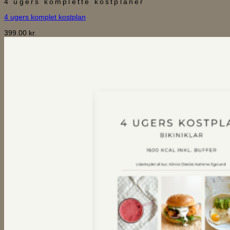
4 ugers komplette kostplaner
4 ugers komplet kostplan
399.00
kr.