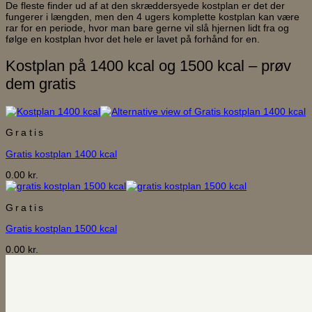
De fleste finder ud af at den skræddersyede kostplan er det der
fungerer i længden, men den 4 ugers komplette kostplan kan være
rar for en periode, hvor man bare gerne vil slå hjernen lidt fra og
følge en kostplan hvor det hele er lavet på forhånd for en.
Kostplan på 1400 kcal og 1500 kcal – prøv
dem gratis
Gratis
Gratis kostplan 1400 kcal
0.00
kr.
Gratis
Gratis kostplan 1500 kcal
0.00
kr.