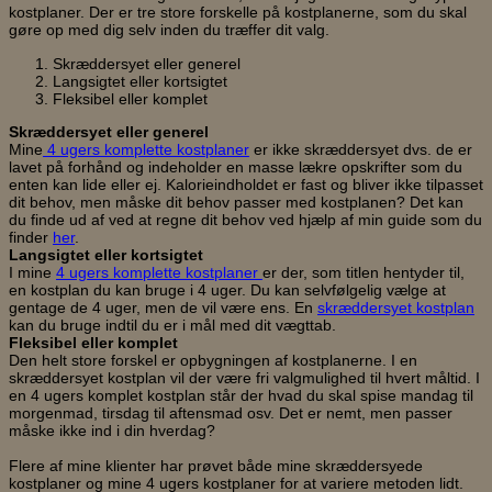
kostplaner. Der er tre store forskelle på kostplanerne, som du skal
gøre op med dig selv inden du træffer dit valg.
Skræddersyet eller generel
Langsigtet eller kortsigtet
Fleksibel eller komplet
Skræddersyet eller generel
Mine
4 ugers komplette kostplaner
er ikke skræddersyet dvs. de er
lavet på forhånd og indeholder en masse lækre opskrifter som du
enten kan lide eller ej. Kalorieindholdet er fast og bliver ikke tilpasset
dit behov, men måske dit behov passer med kostplanen? Det kan
du finde ud af ved at regne dit behov ved hjælp af min guide som du
finder
her
.
Langsigtet eller kortsigtet
I mine
4 ugers komplette kostplaner
er der, som titlen hentyder til,
en kostplan du kan bruge i 4 uger. Du kan selvfølgelig vælge at
gentage de 4 uger, men de vil være ens. En
skræddersyet kostplan
kan du bruge indtil du er i mål med dit vægttab.
Fleksibel eller komplet
Den helt store forskel er opbygningen af kostplanerne. I en
skræddersyet kostplan vil der være fri valgmulighed til hvert måltid. I
en 4 ugers komplet kostplan står der hvad du skal spise mandag til
morgenmad, tirsdag til aftensmad osv. Det er nemt, men passer
måske ikke ind i din hverdag?
Flere af mine klienter har prøvet både mine skræddersyede
kostplaner og mine 4 ugers kostplaner for at variere metoden lidt.