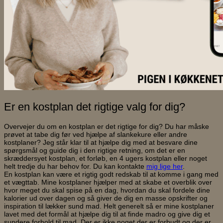
Er en kostplan det rigtige valg for dig?
Overvejer du om en kostplan er det rigtige for dig? Du har måske
prøvet at tabe dig før ved hjælpe af slankekure eller andre
kostplaner? Jeg står klar til at hjælpe dig med at besvare dine
spørgsmål og guide dig i den rigtige retning, om det er en
skræddersyet kostplan, et forløb, en 4 ugers kostplan eller noget
helt tredje du har behov for. Du kan kontakte
mig lige her
.
En kostplan kan være et rigtig godt redskab til at komme i gang med
et vægttab. Mine kostplaner hjælper med at skabe et overblik over
hvor meget du skal spise på en dag, hvordan du skal fordele dine
kalorier ud over dagen og så giver de dig en masse opskrifter og
inspiration til lækker sund mad. Helt generelt så er mine kostplaner
lavet med det formål at hjælpe dig til at finde madro og give dig et
sundere forhold til mad. Der er ikke noget der er forbudt og der er