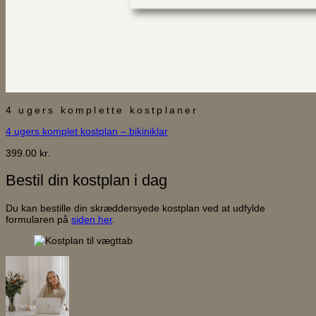
4 ugers komplette kostplaner
4 ugers komplet kostplan – bikiniklar
399.00
kr.
Bestil din kostplan i dag
Du kan bestille din skræddersyede kostplan ved at udfylde
formularen på
siden her
.