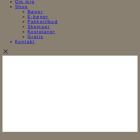
Om mig
Shop
Bøger
E-bøger
Pakketilbud
Skemaer
Kostplaner
Gratis
Kontakt