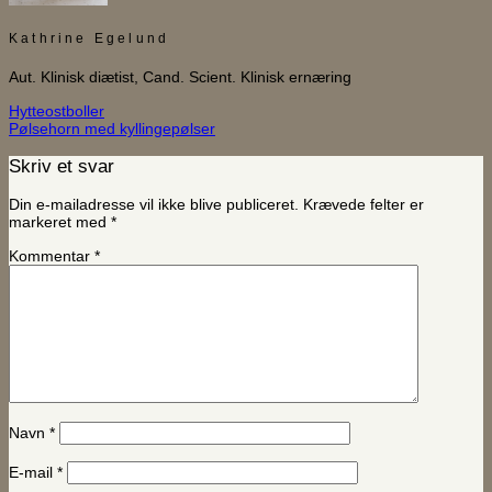
Kathrine Egelund
Aut. Klinisk diætist, Cand. Scient. Klinisk ernæring
Hytteostboller
Pølsehorn med kyllingepølser
Skriv et svar
Din e-mailadresse vil ikke blive publiceret.
Krævede felter er
markeret med
*
Kommentar
*
Navn
*
E-mail
*