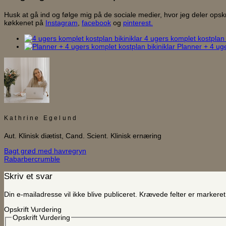
Husk at gå ind og følge mig på de sociale medier, hvor jeg deler opskri
køkkenet på
Instagram
,
facebook
og
pinterest.
4 ugers komplet kostplan -
Planner + 4 uge
Kathrine Egelund
Aut. Klinisk diætist, Cand. Scient. Klinisk ernæring
Bagt grød med havregryn
Rabarbercrumble
Skriv et svar
Din e-mailadresse vil ikke blive publiceret.
Krævede felter er marker
Opskrift Vurdering
Opskrift Vurdering