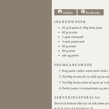
Udskriv
Pin Recipe
INGREDIENSER
65
g
rå pasta el. 80g frisk pasta
60
g
ricotta
1
spsk
citronsaft
3
spsk
pastavand
60
g
tomat
60
g
ærter
salt og peber
FREMGANGSMÅDE
Kog pasta i saltet vand enten frisk i 
Vej 60g ricotta af i en skål og rør 
Vej 60g frosne ærter af og tø op ved
Fordel pasta i ricottacremen og rør
SERVERINGSFORSLAG
Server til frokost eller lav en lidt større 
NÆRINGSINDHOLD