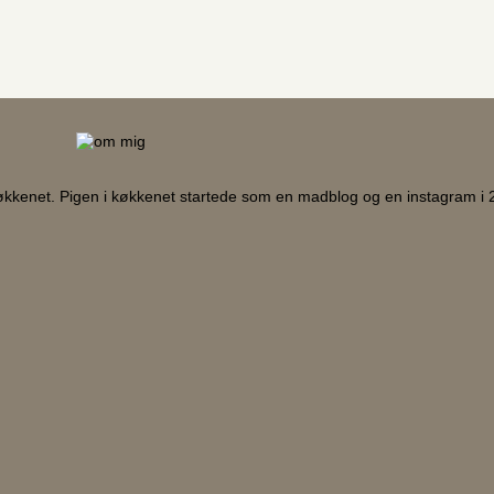
køkkenet. Pigen i køkkenet startede som en madblog og en instagram i