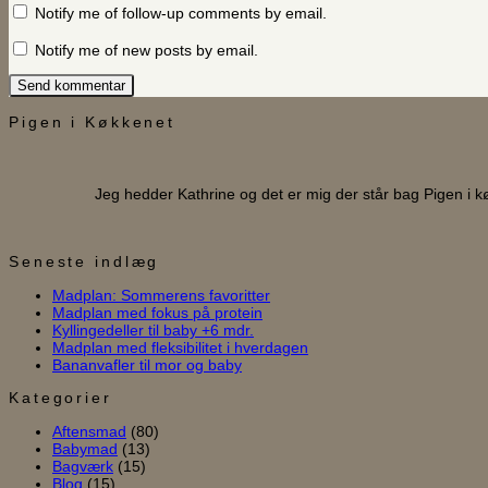
Notify me of follow-up comments by email.
Notify me of new posts by email.
Pigen i Køkkenet
Jeg hedder Kathrine og det er mig der står bag Pigen i 
Seneste indlæg
Ingen
Madplan: Sommerens favoritter
Ingen
kommentarer
Madplan med fokus på protein
til
Ingen
kommentarer
Kyllingedeller til baby +6 mdr.
til
Madplan:
kommentarer
Ingen
Madplan med fleksibilitet i hverdagen
til
Madplan
Sommerens
Ingen
kommentarer
Bananvafler til mor og baby
Kyllingedeller
med
favoritter
til
kommentarer
til
til
fokus
Madplan
Kategorier
Bananvafler
baby
på
med
Aftensmad
(80)
til
+6
protein
fleksibilitet
Babymad
(13)
mor
mdr.
i
Bagværk
(15)
og
hverdagen
Blog
(15)
baby