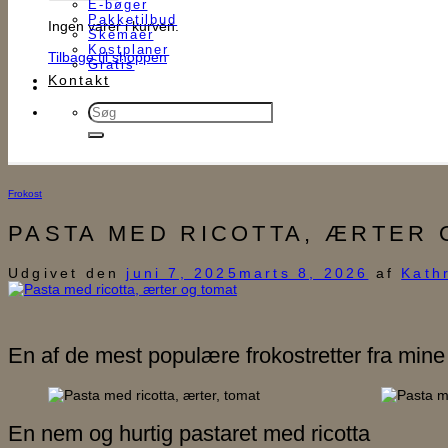
E-bøger
Pakketilbud
Ingen varer i kurven.
Skemaer
Kostplaner
Tilbage til shoppen
Gratis
Kontakt
Søg
efter:
Frokost
PASTA MED RICOTTA, ÆRTER
Udgivet den
juni 7, 2025
marts 8, 2026
af
Kath
En af de mest populære frokostretter fra mine 
En nem og hurtig pastaret med ricotta