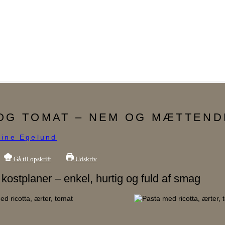
 OG TOMAT – NEM OG MÆTTEN
rine Egelund
Gå til opskrift
Udskriv
kostplaner – enkel, hurtig og fuld af smag