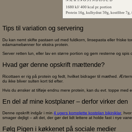
1680 kJ/ 400 kcal pr. portion
Protein 16g, kulhydrat 59g, kostfibre 7g,
Tips til variation og servering
Du kan nemt skifte pastaen ud med fuldkorn, linsepasta eller friske to
edamamebønner for ekstra protein.
Server retten lun, eller lav en større portion og gem resterne og spi
Hvad gør denne opskrift mættende?
Ricottaen er rig på protein og fedt, hvilket bidrager til mæthed. Ær
du ikke bliver sulten kort tid efter.
Hvis du ønsker at tilføje endnu mere protein, kan du evt. toppe med et 
En del af mine kostplaner – derfor virker den
Denne opskrift indgår i min
4 ugers komplette kostplan bikiniklar
, hvo
smager dejligt – alt det, der gør det lidt lettere at holde fast i nye vane
Følg Pigen i køkkenet på sociale medier