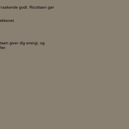
erraskende godt. Ricottaen gør
køkkenet.
taen giver dig energi, og
ter.