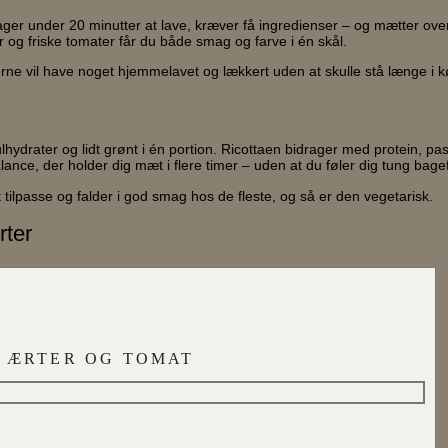
n tager under 20 minutter at lave, kræver få ingredienser – og mætter ov
og friske tomater får du både smag og farve i én skål.
gerne vil have noget hjemmelavet og lækkert uden at skulle stå længe i 
hydrater og lidt grønt i én portion. Ricottaen bidrager med protein, pas
ance, der holder dig mæt i flere timer – uden at du føler dig tung bagef
 tilpasse og falder i god smag hos de fleste, og så er den vegetarisk.
rter
, ÆRTER OG TOMAT