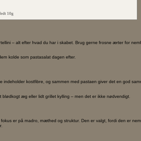
 fedt 10g
rtellini – alt efter hvad du har i skabet. Brug gerne frosne ærter for ne
s dem kolde som pastasalat dagen efter.
terne indeholder kostfibre, og sammen med pastaen giver det en god sam
blødkogt æg eller lidt grillet kylling – men det er ikke nødvendigt.
r fokus er på madro, mæthed og struktur. Den er valgt, fordi den er nem
r.