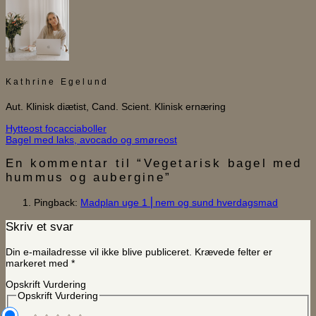
Kathrine Egelund
Aut. Klinisk diætist, Cand. Scient. Klinisk ernæring
Hytteost focacciaboller
Bagel med laks, avocado og smøreost
En kommentar til “
Vegetarisk bagel med
hummus og aubergine
”
Pingback:
Madplan uge 1 ⎜nem og sund hverdagsmad
Skriv et svar
Din e-mailadresse vil ikke blive publiceret.
Krævede felter er
markeret med
*
Opskrift Vurdering
Opskrift Vurdering