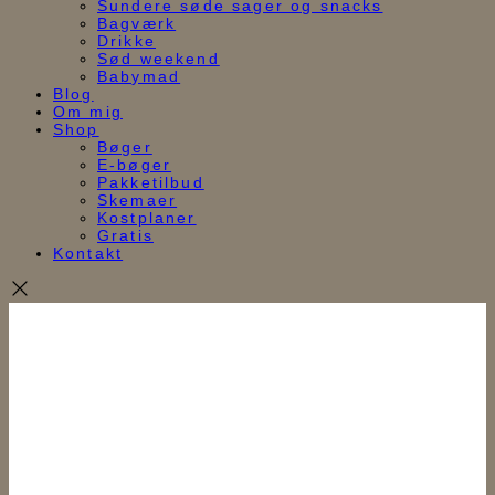
Sundere søde sager og snacks
Bagværk
Drikke
Sød weekend
Babymad
Blog
Om mig
Shop
Bøger
E-bøger
Pakketilbud
Skemaer
Kostplaner
Gratis
Kontakt