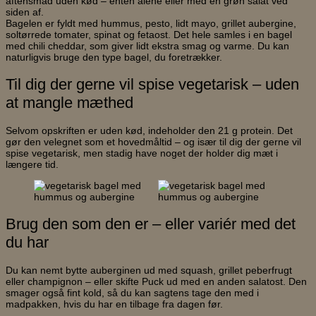
aftensmad uden kød – enten alene eller med en grøn salat ved
siden af.
Bagelen er fyldt med hummus, pesto, lidt mayo, grillet aubergine,
soltørrede tomater, spinat og fetaost. Det hele samles i en bagel
med chili cheddar, som giver lidt ekstra smag og varme. Du kan
naturligvis bruge den type bagel, du foretrækker.
Til dig der gerne vil spise vegetarisk – uden
at mangle mæthed
Selvom opskriften er uden kød, indeholder den 21 g protein. Det
gør den velegnet som et hovedmåltid – og især til dig der gerne vil
spise vegetarisk, men stadig have noget der holder dig mæt i
længere tid.
Brug den som den er – eller variér med det
du har
Du kan nemt bytte auberginen ud med squash, grillet peberfrugt
eller champignon – eller skifte Puck ud med en anden salatost. Den
smager også fint kold, så du kan sagtens tage den med i
madpakken, hvis du har en tilbage fra dagen før.