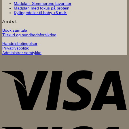
Ingen
Madplan: Sommerens favoritter
Ingen
kommentarer
Madplan med fokus på protein
til
Ingen
kommentarer
Kyllingedeller til baby +6 mdr.
til
Madplan:
kommentarer
til
Madplan
Sommerens
Andet
Kyllingedeller
med
favoritter
Book samtale
til
fokus
Tilskud og sundhedsforsikring
baby
på
+6
protein
Handelsbetingelser
mdr.
Privatlivspolitik
Administrer samtykke
V
V
E