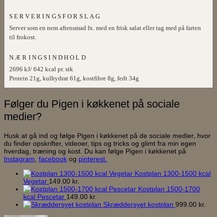
SERVERINGSFORSLAG
Server som en nem aftensmad fx. med en frisk salat eller tag med på farten
til frokost.
NÆRINGSINDHOLD
2696 kJ/ 642 kcal pr. stk
Protein 21g, kulhydrat 61g, kostfibre 8g, fedt 34g
Følger du Pigen i køkkenet på sociale
medier?
Husk at gå ind og følge Pigen i køkkenet på de sociale medier, hvor
du finder opskrifter, videoer, tips og tricks og glimt fra min egen
hverdag, træning og kost. Du kan følge Pigen i køkkenet på
Instagram
,
facebook
og
pinterest.
Kostplan 1300-1500 kcal
Vegetar
149.00
kr.
Kostplan 1500-1700
kcal Pescetar
149.00
kr.
Skræddersyet kostplan
999.00
kr.