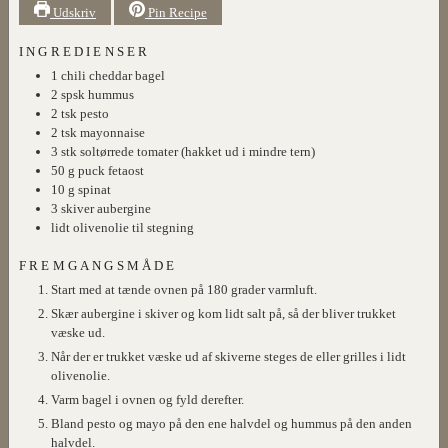
Udskriv
Pin Recipe
INGREDIENSER
1
chili cheddar bagel
2
spsk
hummus
2
tsk
pesto
2
tsk
mayonnaise
3
stk
soltørrede tomater (hakket ud i mindre tern)
50
g
puck fetaost
10
g
spinat
3
skiver
aubergine
lidt olivenolie til stegning
FREMGANGSMÅDE
Start med at tænde ovnen på 180 grader varmluft.
Skær aubergine i skiver og kom lidt salt på, så der bliver trukket
væske ud.
Når der er trukket væske ud af skiverne steges de eller grilles i lidt
olivenolie.
Varm bagel i ovnen og fyld derefter.
Bland pesto og mayo på den ene halvdel og hummus på den anden
halvdel.