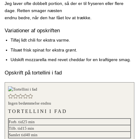
Jeg laver ofte dobbelt portion, så der er til fryseren eller flere
dage. Retten smager næsten
endnu bedre, når den har fået lov at trække.
Variationer af opskriften
Tilføj lidt chili for ekstra varme.
Tilsæt frisk spinat for ekstra grønt.
Udskift mozzarella med revet cheddar for en kraftigere smag.
Opskrift på tortellini i fad
Ingen bedømmelse endnu
TORTELLINI I FAD
minutter
Forb. tid
25
min
minutter
Tilb. tid
15
min
minutter
Samlet tid
40
min