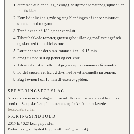
Start med at blende løg, hvidløg, soltørrede tomater og squash i en
minihakker.
Kom lidt olie i en gryde og steg blandingen af i et par minutter
sammen med oregano.
Tænd ovnen på 180 grader varmluft.
Tilsæt hakkede tomater, grøntsagsbouillon og madlavningsfløde
og skru ned til middel varme.
Rør rundt mens det simre sammen i ca. 10-15 min.
Smag til med salt og peber og evt. chili.
Tilsæt til sidst tortellini til gryden og rør sammen i få minutter.
Fordel saucen i et fad og drys med revet mozarella på toppen.
Bag i ovnen i ca. 15 min til osten er gylden.
SERVERINGSFORSLAG
Server til en nem hverdagsaftensmad eller i weekenden med lidt lækkert
brød til. Se opskriften på mit nemme og lækre hjemmelavede
focacciabrød her.
NÆRINGSINDHOLD
2617 kJ/ 623 kcal pr. portion
Protein 27g, kulhydrat 61g, kostfibre 4g, fedt 29g