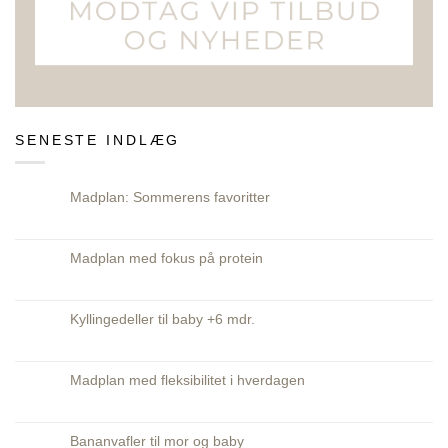
SENESTE INDLÆG
Madplan: Sommerens favoritter
Ingen
kommentarer
til
Madplan:
Madplan med fokus på protein
Sommerens
favoritter
Ingen
kommentarer
til
Madplan
Kyllingedeller til baby +6 mdr.
med
fokus
Ingen
på
kommentarer
protein
til
Kyllingedeller
Madplan med fleksibilitet i hverdagen
til
baby
Ingen
+6
kommentarer
mdr.
til
Madplan
Bananvafler til mor og baby
med