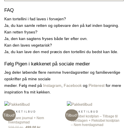
FAQ
Kan tortellini i fad laves i forvejen?
Ja, du kan samle retten og opbevare den på køl inden bagning.
Kan retten fryses?
Ja, den kan sagtens fryses både før efter ovn.
Kan den laves vegetarisk?
Ja, du kan lave den med præcis den tortellini du bedst kan lide.
Følg Pigen i køkkenet på sociale medier
Jeg deler løbende flere nemme hverdagsretter og familievenlige
opskrifter på mine sociale
medier. Følg med på
Instagram
,
Facebook
og
Pinterest
for mere
inspiration fra mit køkken.
PAKKETILBUD
PAKKETILBUD
Tilbud!
Tilbud!
Fleksibel kostplan – Tilbage til
Selfcare journal + Nem
hverdagen + Fleksibel kostplan
hverdagsmad
– Nem hverdagsmad
Den
Den
598.00
kr.
499.00
kr.