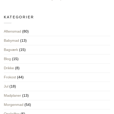
fleksibilitet
Ingen
i
kommentarer
hverdagen
til
Bananvafler
til
KATEGORIER
mor
og
baby
Aftensmad
(80)
Babymad
(13)
Bagværk
(15)
Blog
(15)
Drikke
(8)
Frokost
(44)
Jul
(18)
Madplaner
(13)
Morgenmad
(54)
Opskrifter
(6)