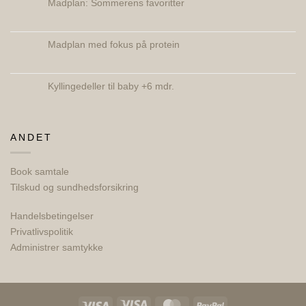
Madplan: Sommerens favoritter
Ingen
kommentarer
til
Madplan:
Madplan med fokus på protein
Sommerens
favoritter
Ingen
kommentarer
til
Madplan
Kyllingedeller til baby +6 mdr.
med
fokus
Ingen
på
kommentarer
protein
til
Kyllingedeller
til
ANDET
baby
+6
mdr.
Book samtale
Tilskud og sundhedsforsikring
Handelsbetingelser
Privatlivspolitik
Administrer samtykke
Visa
Visa
MasterCard
PayPal