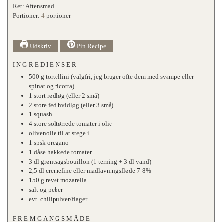
Ret:
Aftensmad
Portioner:
4
portioner
Udskriv
Pin Recipe
INGREDIENSER
500
g
tortellini (valgfri, jeg bruger ofte dem med svampe eller
spinat og ricotta)
1
stort
rødløg (eller 2 små)
2
store
fed hvidløg (eller 3 små)
1
squash
4
store
soltørrede tomater i olie
olivenolie til at stege i
1
spsk
oregano
1
dåse
hakkede tomater
3
dl
grøntsagsbouillon (1 terning + 3 dl vand)
2,5
dl
cremefine eller madlavningsfløde 7-8%
150
g
revet mozarella
salt og peber
evt. chilipulver/flager
FREMGANGSMÅDE