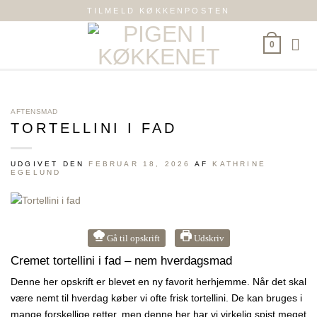
Fortsæt
TILMELD KØKKENPOSTEN
til
indhold
0
AFTENSMAD
TORTELLINI I FAD
UDGIVET DEN
FEBRUAR 18, 2026
AF
KATHRINE
EGELUND
Gå til opskrift
Udskriv
Cremet tortellini i fad – nem hverdagsmad
Denne her opskrift er blevet en ny favorit herhjemme. Når det skal
være nemt til hverdag køber vi ofte frisk tortellini. De kan bruges i
mange forskellige retter, men denne her har vi virkelig spist meget