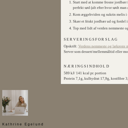
Start med at komme frosne jordbær i 
perfekt sød (alt efter hvor sødt man
Kom æggehviden og sukrin melis i e
Skær et friskt jordbær ud og forde
Top med lidt af verden nemmeste og
SERVERINGSFORSLAG
Opskrift:
Verdens nemmeste og lækreste 
Server som dessert/mellemmåltid eller m
NÆRINGSINDHOLD
589 kJ/ 141 kcal pr. portion
Protein 7,1g, kulhydrat 17,9g, kostfibre 3,
Kathrine Egelund