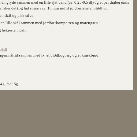
en gryde sammen med en lille sjat vand (ca. 0,25-0,5 dl) og et par dråber easis
 ønsker det) og lad simre i ca. 10 min indtil jordbærene er blødt ud.
n skål og pisk stive.
l i en lille skål sammen med jordbærkompotten og marengsen.
 lækreste müsli.
müsli
orgenmåltid sammen med fx. et blødkogt æg og et knækbrød.
4g, fedt 6g.