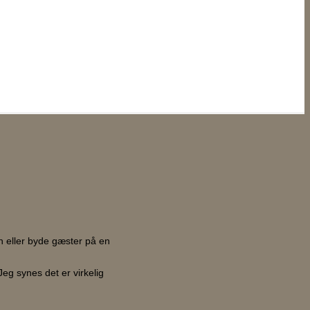
n eller byde gæster på en
Jeg synes det er virkelig