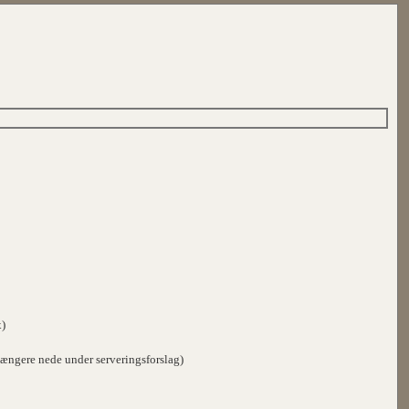
x)
t længere nede under serveringsforslag)