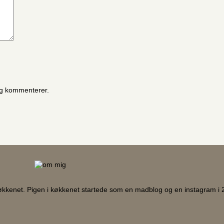
eg kommenterer.
køkkenet. Pigen i køkkenet startede som en madblog og en instagram i