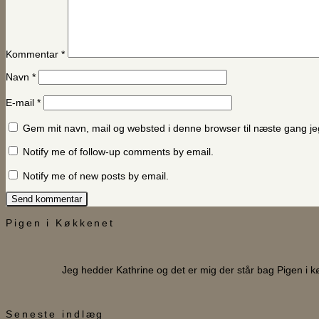
Kommentar
*
Navn
*
E-mail
*
Gem mit navn, mail og websted i denne browser til næste gang j
Notify me of follow-up comments by email.
Notify me of new posts by email.
Pigen i Køkkenet
Jeg hedder Kathrine og det er mig der står bag Pigen i 
Seneste indlæg