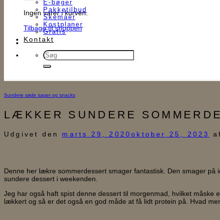
E-bøger
Pakketilbud
Ingen varer i kurven.
Skemaer
Kostplaner
Tilbage til shoppen
Gratis
Kontakt
Søg
efter:
Sundere søde sager og snacks
LÆKKER SUNDERE SOMMERD
Udgivet den
marts 29, 2020
oktober 25, 2023
a
Denne her lækre sommerdessert smager fantastisk. Den smager på ing
sundere dessert i weekenden.
Jeg har også haft spist denne dessert til morgenmad, hvilket måske er 
lækkert og så er det også en god måde at få lidt protein på. Hvad 