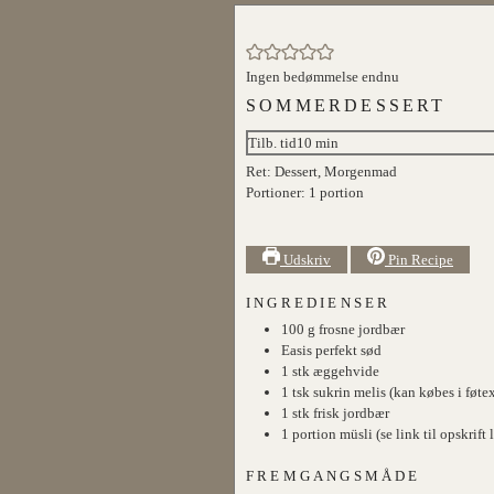
Ingen bedømmelse endnu
SOMMERDESSERT
minutter
Tilb. tid
10
min
Ret:
Dessert, Morgenmad
Portioner:
1
portion
Udskriv
Pin Recipe
INGREDIENSER
100
g
frosne jordbær
Easis perfekt sød
1
stk
æggehvide
1
tsk
sukrin melis (kan købes i føte
1
stk
frisk jordbær
1
portion
müsli (se link til opskrif
FREMGANGSMÅDE