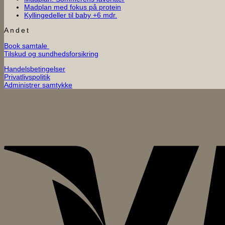
Ingen
kommentarer
Madplan med fokus på protein
til
Ingen
kommentarer
Kyllingedeller til baby +6 mdr.
til
Madplan:
kommentarer
til
Madplan
Sommerens
Andet
Kyllingedeller
med
favoritter
Book samtale
til
fokus
Tilskud og sundhedsforsikring
baby
på
+6
protein
Handelsbetingelser
mdr.
Privatlivspolitik
Administrer samtykke