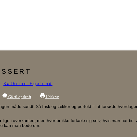
ESSERT
f
Kathrine Egelund
Gå til opskrift
Udskriv
en måde sundt! Så frisk og lækker og perfekt til at forsøde hverdage
lige i overkanten, men hvorfor ikke forkæle sig selv, hvis man har tid. 
mere kan man bede om.