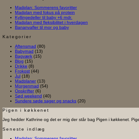
Ingen
Madplan: Sommerens favoritter
Ingen
kommentarer
Madplan med fokus på protein
til
Ingen
kommentarer
Kyllingedeller til baby +6 mdr.
til
Madplan:
kommentarer
Ingen
Madplan med fleksibilitet i hverdagen
til
Madplan
Sommerens
Ingen
kommentarer
Bananvafler til mor og baby
Kyllingedeller
med
favoritter
til
kommentarer
til
til
fokus
Madplan
Kategorier
Bananvafler
baby
på
med
Aftensmad
(80)
til
+6
protein
fleksibilitet
Babymad
(13)
mor
mdr.
i
Bagværk
(15)
og
hverdagen
Blog
(15)
baby
Drikke
(8)
Frokost
(44)
Jul
(18)
Madplaner
(13)
Morgenmad
(54)
Opskrifter
(6)
Sød weekend
(40)
Sundere søde sager og snacks
(20)
Pigen i køkkenet
Jeg hedder Kathrine og det er mig der står bag Pigen i køkkenet. Pi
Seneste indlæg
Ingen
Madplan: Sommerens favoritter