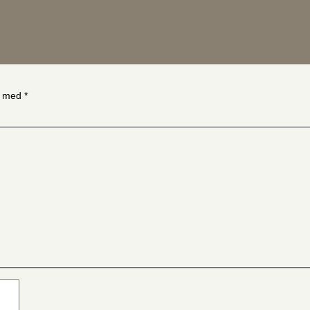
et med
*