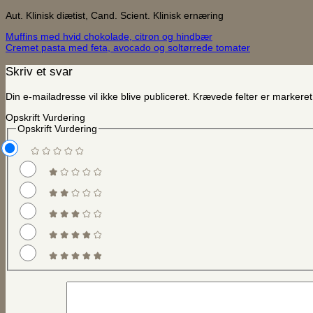
Aut. Klinisk diætist, Cand. Scient. Klinisk ernæring
Muffins med hvid chokolade, citron og hindbær
Cremet pasta med feta, avocado og soltørrede tomater
Skriv et svar
Din e-mailadresse vil ikke blive publiceret.
Krævede felter er marker
Opskrift Vurdering
Opskrift Vurdering