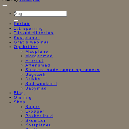
Søg
efter:
Forløb
1:1 sparring
Tilskud til forløb
Kostplaner
Gratis webinar
Opskrifter
Madplaner
Morgenmad
Frokost
Aftensmad
Sundere søde sager og snacks
Bagværk
Drikke
Sød weekend
Babymad
Blog
Om mig
Shop
Bøger
E-bøger
Pakketilbud
Skemaer
Kostplaner