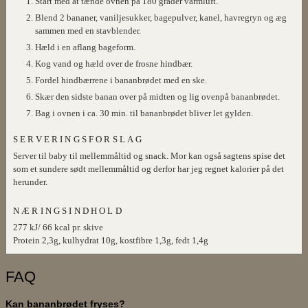
Start med at tænde ovnen på 180 grader varmluft.
Blend 2 bananer, vaniljesukker, bagepulver, kanel, havregryn og æg
sammen med en stavblender.
Hæld i en aflang bageform.
Kog vand og hæld over de frosne hindbær.
Fordel hindbærrene i bananbrødet med en ske.
Skær den sidste banan over på midten og lig ovenpå bananbrødet.
Bag i ovnen i ca. 30 min. til bananbrødet bliver let gylden.
SERVERINGSFORSLAG
Server til baby til mellemmåltid og snack. Mor kan også sagtens spise det
som et sundere sødt mellemmåltid og derfor har jeg regnet kalorier på det
herunder.
NÆRINGSINDHOLD
277 kJ/ 66 kcal pr. skive
Protein 2,3g, kulhydrat 10g, kostfibre 1,3g, fedt 1,4g
FAQ
Kan bananbrødet fryses?