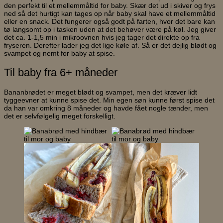
den perfekt til et mellemmåltid for baby. Skær det ud i skiver og frys
ned så det hurtigt kan tages op når baby skal have et mellemmåltid
eller en snack. Det fungerer også godt på farten, hvor det bare kan
tø langsomt op i tasken uden at det behøver være på køl. Jeg giver
det ca. 1-1,5 min i mikroovnen hvis jeg tager det direkte op fra
fryseren. Derefter lader jeg det lige køle af. Så er det dejlig blødt og
svampet og nemt for baby at spise.
Til baby fra 6+ måneder
Bananbrødet er meget blødt og svampet, men det kræver lidt
tyggeevner at kunne spise det. Min egen søn kunne først spise det
da han var omkring 8 måneder og havde fået nogle tænder, men
det er selvfølgelig meget forskelligt.