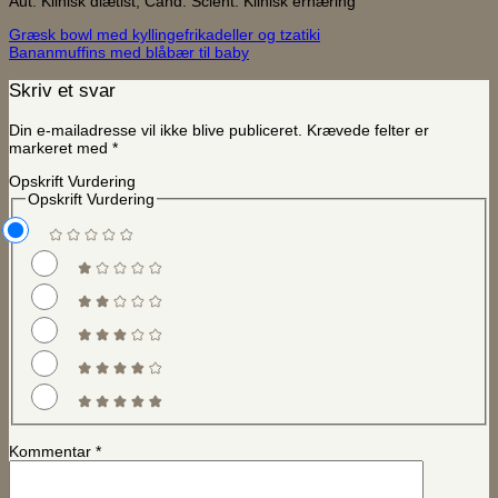
Aut. Klinisk diætist, Cand. Scient. Klinisk ernæring
Græsk bowl med kyllingefrikadeller og tzatiki
Bananmuffins med blåbær til baby
Skriv et svar
Din e-mailadresse vil ikke blive publiceret.
Krævede felter er
markeret med
*
Opskrift Vurdering
Opskrift Vurdering
Kommentar
*