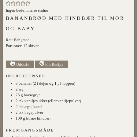
Ingen bedømmelse endnu
BANANBRØD MED HINDBÆR TIL MOR
OG BABY
Ret:
Babymad
Portioner:
12
skiver
Udskriv
Pin Recipe
INGREDIENSER
3
bananer (2 i dejen og 1 på toppen)
2
æg
75
g
havregryn
2
tsk
vaniljesukker (eller vaniljepulver)
2
tsk
ægte kanel
2
tsk
bagepulver
100
g
frosne hindbær
FREMGANGSMÅDE