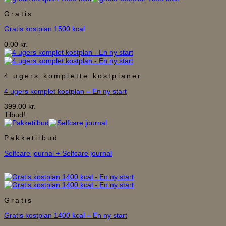
pris
pris
Gratis
var:
er:
748.00 kr..
599.00 kr..
Gratis kostplan 1500 kcal
0.00
kr.
4 ugers komplette kostplaner
4 ugers komplet kostplan – En ny start
399.00
kr.
Tilbud!
Pakketilbud
Selfcare journal + Selfcare journal
Den
Den
698.00
kr.
549.00
kr.
oprindelige
aktuelle
pris
pris
var:
er:
Gratis
698.00 kr..
549.00 kr..
Gratis kostplan 1400 kcal – En ny start