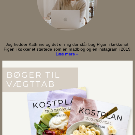
Jeg hedder Kathrine og det er mig der står bag Pigen i køkkenet.
Pigen i køkkenet startede som en madblog og en instagram i 2019.
Læs mere→