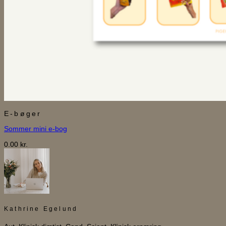
E-bøger
Sommer mini e-bog
0.00
kr.
Kathrine Egelund