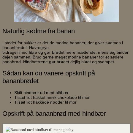
Naturlig sødme fra banan
I stedet for sukker er det de modne bananer, der giver sødmen i
bananbrødet. Havregryn
bidrager med fibre og gør brødet mere mættende, mens æg binder
dejen sammen. Brug gerne meget modne bananer for et sødere
banabrød. Hindbærrene gør brødet dejlig blødt og svampet.
Sådan kan du variere opskrift på
bananbrødet
Skift hindbær ud med blåbær
Tilsæt lidt hakket mørk chokolade til mor
Tilsæt lidt hakkede nødder til mor
Opskrift på bananbrød med hindbær