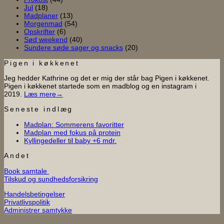
Jul
(18)
Madplaner
(13)
Morgenmad
(54)
Opskrifter
(6)
Sød weekend
(40)
Sundere søde sager og snacks
(20)
Pigen i køkkenet
Jeg hedder Kathrine og det er mig der står bag Pigen i køkkenet.
Pigen i køkkenet startede som en madblog og en instagram i
2019.
Læs mere→
Seneste indlæg
Ingen
Madplan: Sommerens favoritter
Ingen
kommentarer
Madplan med fokus på protein
til
Ingen
kommentarer
Kyllingedeller til baby +6 mdr.
til
Madplan:
kommentarer
til
Madplan
Sommerens
Andet
Kyllingedeller
med
favoritter
Book samtale
til
fokus
Tilskud og sundhedsforsikring
baby
på
+6
protein
Handelsbetingelser
mdr.
Privatlivspolitik
Administrer samtykke