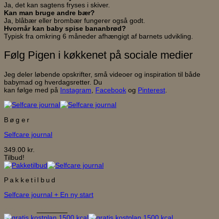
Ja, det kan sagtens fryses i skiver.
Kan man bruge andre bær?
Ja, blåbær eller brombær fungerer også godt.
Hvornår kan baby spise bananbrød?
Typisk fra omkring 6 måneder afhængigt af barnets udvikling.
Følg Pigen i køkkenet på sociale medier
Jeg deler løbende opskrifter, små videoer og inspiration til både
babymad og hverdagsretter. Du
kan følge med på
Instagram
,
Facebook
og
Pinterest
.
Bøger
Selfcare journal
349.00
kr.
Tilbud!
Pakketilbud
Selfcare journal + En ny start
Den
Den
748.00
kr.
599.00
kr.
oprindelige
aktuelle