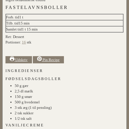
FASTELAVNSBOLLER
time
Forb. tid
1
t
minutter
Tilb. tid
15
min
time
minutter
Samlet tid
1
t
15
min
Ret:
Dessert
Portioner:
16
stk
Udskriv
Pin Recipe
INGREDIENSER
FØDSELSDAGSBOLLER
50
g
gær
2,5
dl
mælk
150
g
smør
500
g
hvedemel
3
stk
æg (1 til pensling)
2
tsk
sukker
1/2
tsk
salt
VANILJECREME