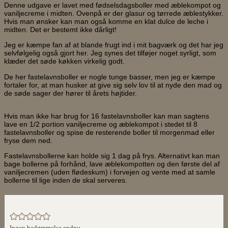
Denne udgave er lavet med fødselsdagsboller med æblekompot og
vaniljecreme i midten. Ovenpå er der glasur og tørrede æblestykker.
Hvis man ønsker kan man også komme en klat dulce de leche i
midten. Det er bestemt ikke dårligt!
Jeg er kæmpe fan af at blande frugt ind i mit bagværk og det har jeg
selvfølgelig også gjort her. Jeg synes det tilføjer noget syrligt, som
klæder det søde køkken virkelig godt.
De her fastelavnsboller er nogle tunge basser, men jeg er kæmpe
fortaler for, at man husker at give sig selv lov til at nyde den mad og
de søde sager der hører til årets højtider.
Hvis man ikke har brug for 16 fastelavnsboller kan man sagtens
lave en 1/2 portion vaniljecreme og æblekompot i stedet til 8
fastelavnsboller og spise de resterende boller til morgenmad eller
fryse dem ned.
Fastelavnsbollerne kan holde sig 1 dag på frys. Alternativt kan man
bage bollerne på forhånd, lave æblekompotten og den første del af
vaniljecremen (uden flødeskum) i forvejen og vente med at samle
bollerne til lige inden de skal serveres.
Ingen bedømmelse endnu