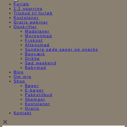
Forløb
1:1 sparring
Tilskud til forløb
Kostplaner
Gratis webinar
Opskrifter
Madplaner
Morgenmad
Frokost
Aftensmad
Sundere søde sager og snacks
Bagværk
Drikke
Sød weekend
Babymad
Blog
Om mig
Shop
Bøger
E-bøger
Pakketilbud
Skemaer
Kostplaner
Gratis
Kontakt