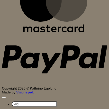
P
Copyright 2026 © Kathrine Egelund.
Made by
Visioneyed.
Søg
efter: