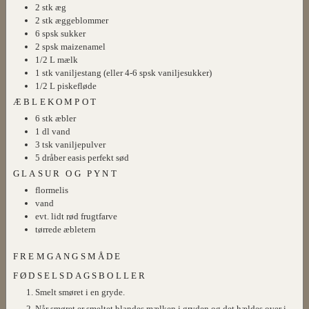
2
stk
æg
2
stk
æggeblommer
6
spsk
sukker
2
spsk
maizenamel
1/2
L
mælk
1
stk
vaniljestang (eller 4-6 spsk vaniljesukker)
1/2
L
piskefløde
ÆBLEKOMPOT
6
stk
æbler
1
dl
vand
3
tsk
vaniljepulver
5
dråber
easis perfekt sød
GLASUR OG PYNT
flormelis
vand
evt. lidt rød frugtfarve
tørrede æbletern
FREMGANGSMÅDE
FØDSELSDAGSBOLLER
Smelt smøret i en gryde.
Når smøret er smeltet blandes mælken i gryden og det hældes over i