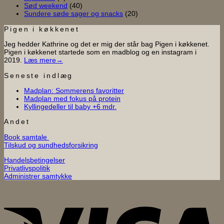
Sød weekend
(40)
Sundere søde sager og snacks
(20)
Pigen i køkkenet
Jeg hedder Kathrine og det er mig der står bag Pigen i køkkenet.
Pigen i køkkenet startede som en madblog og en instagram i
2019.
Læs mere→
Seneste indlæg
Ingen
Madplan: Sommerens favoritter
Ingen
kommentarer
Madplan med fokus på protein
til
Ingen
kommentarer
Kyllingedeller til baby +6 mdr.
til
Madplan:
kommentarer
til
Madplan
Sommerens
Andet
Kyllingedeller
med
favoritter
Book samtale
til
fokus
Tilskud og sundhedsforsikring
baby
på
+6
protein
Handelsbetingelser
mdr.
Privatlivspolitik
Administrer samtykke
V