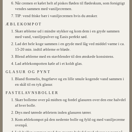
Når cremen er kølet helt af piskes fløden til flødeskum, som forsigtigt
vendes sammen med vaniljecremen.
TIP: vend friske bær i vaniljecremen hvis du ønsker.
ÆBLEKOMPOT
Skær æblerne ud i mindre stykker og kom dem i en gryde sammen
med vand, vaniljepulver og Easis perfekt sød.
Lad det hele koge sammen i en gryde med låg ved middel varme i ca.
15-20 min. indtil æblerne er bløde.
Blend æblerne med en stavblender til den ønskede konsistens.
Lad æblekompotten køle af i et koldt glas.
GLASUR OG PYNT
Bland flormelis, frugtfarve og en lille smule kogende vand sammen i
en skål til en tyk glasur.
FASTELAVNSBOLLER
Skær bollerne over på midten og fordel glasuren over den ene halvdel
af hver bolle.
Drys med tørrede æbletern inden glasuren tørrer.
Kom æblekompot på den nederste bolle og fyld og med vaniljecreme
ovenpå.