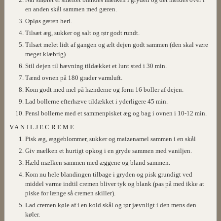
en anden skål sammen med gæren.
Opløs gæren heri.
Tilsæt æg, sukker og salt og rør godt rundt.
Tilsæt melet lidt af gangen og ælt dejen godt sammen (den skal være
meget klæbrig).
Stil dejen til hævning tildækket et lunt sted i 30 min.
Tænd ovnen på 180 grader varmluft.
Kom godt med mel på hænderne og form 16 boller af dejen.
Lad bollerne efterhæve tildækket i yderligere 45 min.
Pensl bollerne med et sammenpisket æg og bag i ovnen i 10-12 min.
VANILJECREME
Pisk æg, æggeblommer, sukker og maizenamel sammen i en skål
Giv mælken et hurtigt opkog i en gryde sammen med vaniljen.
Hæld mælken sammen med æggene og bland sammen.
Kom nu hele blandingen tilbage i gryden og pisk grundigt ved
middel varme indtil cremen bliver tyk og blank (pas på med ikke at
piske for længe så cremen skiller).
Lad cremen køle af i en kold skål og rør jævnligt i den mens den
køler.