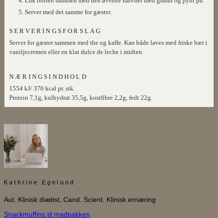
Luk bollen sammen med den øverste halvdel med glasur og pynt på.
Server med det samme for gæster.
SERVERINGSFORSLAG
Server for gæster sammen med the og kaffe. Kan både laves med friske bær i
vaniljecremen eller en klat dulce de leche i midten.
NÆRINGSINDHOLD
1554 kJ/ 370 kcal pr. stk.
Protein 7,1g, kulhydrat 35,5g, kostfibre 2,2g, fedt 22g.
Kathrine Egelund
Aut. Klinisk diætist, Cand. Scient. Klinisk ernæring
Snackmuffins til madpakken