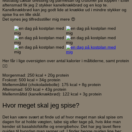
fedtfattig cæsar dressing og parmesan og crutoner på toppen ! Efter
aftensmad fik jeg 2 stykker kanelknækbrød og en kop te.
Kanelknækbrød kan jeg godt lide at knække ud i mindre stykker og
spise fra en lille skål.
Det synes jeg tilfredsstiller mig mere 😍
Her får i lige oversigten over antal kalorier i måltiderne, samt protein
👇🏼
Morgenmad: 250 kcal + 20g protein
Frokost: 500 kcal + 34g protein
Mellemmåltid (chokoladebolle): 175 kcal + 8g protein
Aftensmad: 500 kcal + 43g protein
Mellemmåltid (kanelknækbrød): 122 kcal + 3g protein
Hvor meget skal jeg spise?
Det kan være svært at finde ud af hvor meget man skal spise om
dagen for at holde vægten, tabe sig eller tage på, hvis ikke man
kender sit basalstofskifte og energibehov. Det har jeg lavet flere
guides til hvordan man regner ud. I finder begge guides lige her: