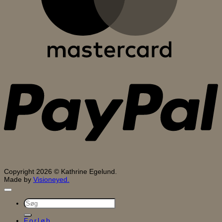
P
Copyright 2026 © Kathrine Egelund.
Made by
Visioneyed.
Søg
efter:
Forløb