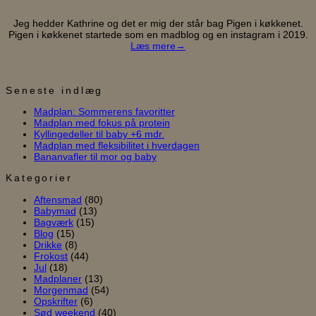
Jeg hedder Kathrine og det er mig der står bag Pigen i køkkenet.
Pigen i køkkenet startede som en madblog og en instagram i 2019.
Læs mere→
Seneste indlæg
Ingen
Madplan: Sommerens favoritter
Ingen
kommentarer
Madplan med fokus på protein
til
Ingen
kommentarer
Kyllingedeller til baby +6 mdr.
til
Madplan:
kommentarer
Ingen
Madplan med fleksibilitet i hverdagen
til
Madplan
Sommerens
Ingen
kommentarer
Bananvafler til mor og baby
Kyllingedeller
med
favoritter
til
kommentarer
til
til
fokus
Madplan
Kategorier
Bananvafler
baby
på
med
Aftensmad
(80)
til
+6
protein
fleksibilitet
Babymad
(13)
mor
mdr.
i
Bagværk
(15)
og
hverdagen
Blog
(15)
baby
Drikke
(8)
Frokost
(44)
Jul
(18)
Madplaner
(13)
Morgenmad
(54)
Opskrifter
(6)
Sød weekend
(40)