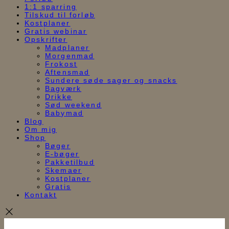
1:1 sparring
Tilskud til forløb
Kostplaner
Gratis webinar
Opskrifter
Madplaner
Morgenmad
Frokost
Aftensmad
Sundere søde sager og snacks
Bagværk
Drikke
Sød weekend
Babymad
Blog
Om mig
Shop
Bøger
E-bøger
Pakketilbud
Skemaer
Kostplaner
Gratis
Kontakt