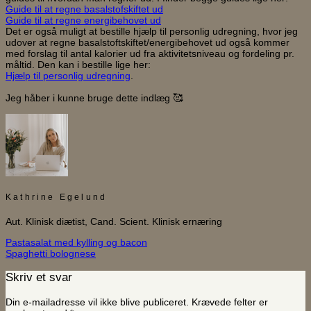
Guide til at regne basalstofskiftet ud
Guide til at regne energibehovet ud
Det er også muligt at bestille hjælp til personlig udregning, hvor jeg
udover at regne basalstoftskiftet/energibehovet ud også kommer
med forslag til antal kalorier ud fra aktivitetsniveau og fordeling pr.
måltid. Den kan i bestille lige her:
Hjælp til personlig udregning
.
Jeg håber i kunne bruge dette indlæg 🥰
Kathrine Egelund
Aut. Klinisk diætist, Cand. Scient. Klinisk ernæring
Pastasalat med kylling og bacon
Spaghetti bolognese
Skriv et svar
Din e-mailadresse vil ikke blive publiceret.
Krævede felter er