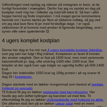
Udfordringen med opslag og videoer på instagram er bare, at de
hurtigt forsvinder i mængden. Derfor har jeg nu samlet en dag på
kostplan med mig her i billeder og med lidt tekst til. Så kan i altid
hoppe herind og finde inspiration. I må meget gerne kommentere
herinde om i kunne tænke jer flere af sådanne indlæg, så jeg ved
om jeg skal lave flere til jer med forskellige dage. I er også
velkommen til at komme med ønsker til lignende blogindlæg, som i
synes ville være spændende 😊
4 ugers komplet kostplan
Denne her dag er fra min nye
4 ugers komplette kostplan bikiniklar,
som jeg selv har fulgt i Maj måned. Kostplanen er lavet til kvinder
der ønsker vægttab. Den er fast på 1600 kcal, men med varierende
kalorieindhold pr. dag, ofte omkring 1400 eller 1500 kcal. Det
betyder at der også hver uge indgår en ugentlig buffer på 500-1400
kcal.
Dagen her indeholder 1550 kcal og 108g protein i alt og svarer til
dag 25 i
kostplanen.
Dagen startede med en lækker morgenmad som bestod af
spejlæg,
hytteost og avocado
.
Til frokost fik jeg en lækker
pastasalat med karrydressing
. Her
havde jeg selv skiftet kyllingen og baconen ud med feta. Til
eftermiddag fik jeg en lækker
chokoladebolle med hytteost og æble.
Om aftenen stod den på en lækker
cæsar salat
med en mere