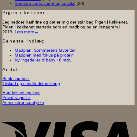
Sundere søde sager og snacks
(20)
Pigen i køkkenet
Jeg hedder Kathrine og det er mig der står bag Pigen i køkkenet.
Pigen i køkkenet startede som en madblog og en instagram i
2019.
Læs mere→
Seneste indlæg
Ingen
Madplan: Sommerens favoritter
Ingen
kommentarer
Madplan med fokus på protein
til
Ingen
kommentarer
Kyllingedeller til baby +6 mdr.
til
Madplan:
kommentarer
til
Madplan
Sommerens
Andet
Kyllingedeller
med
favoritter
Book samtale
til
fokus
Tilskud og sundhedsforsikring
baby
på
+6
protein
Handelsbetingelser
mdr.
Privatlivspolitik
Administrer samtykke
V