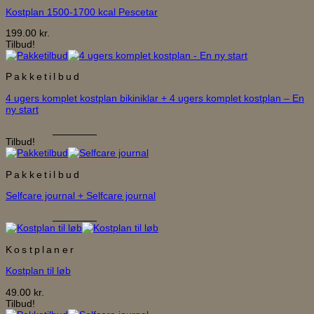
Kostplan 1500-1700 kcal Pescetar
199.00
kr.
Tilbud!
Pakketilbud
4 ugers komplet kostplan bikiniklar + 4 ugers komplet kostplan – En
ny start
Den
Den
798.00
kr.
649.00
kr.
oprindelige
aktuelle
Tilbud!
pris
pris
var:
er:
Pakketilbud
798.00 kr..
649.00 kr..
Selfcare journal + Selfcare journal
Den
Den
698.00
kr.
549.00
kr.
oprindelige
aktuelle
pris
pris
Kostplaner
var:
er:
698.00 kr..
549.00 kr..
Kostplan til løb
49.00
kr.
Tilbud!