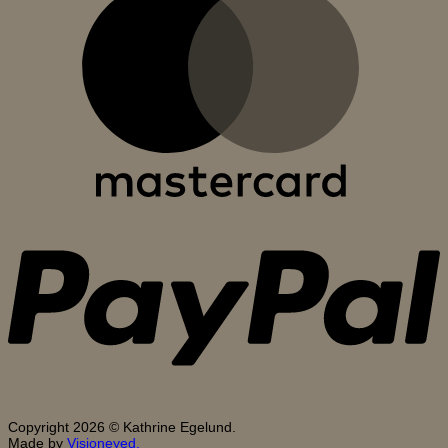
P
Copyright 2026 © Kathrine Egelund.
Made by
Visioneyed.