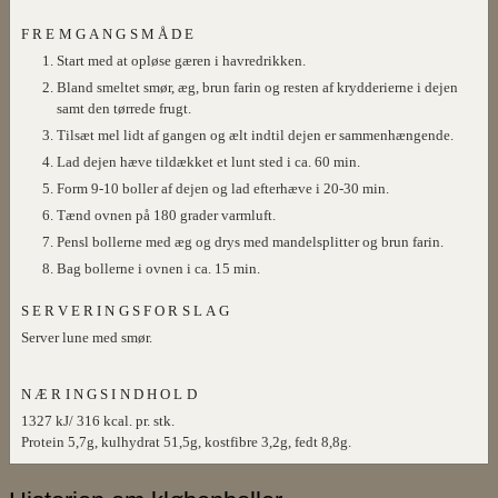
FREMGANGSMÅDE
Start med at opløse gæren i havredrikken.
Bland smeltet smør, æg, brun farin og resten af krydderierne i dejen
samt den tørrede frugt.
Tilsæt mel lidt af gangen og ælt indtil dejen er sammenhængende.
Lad dejen hæve tildækket et lunt sted i ca. 60 min.
Form 9-10 boller af dejen og lad efterhæve i 20-30 min.
Tænd ovnen på 180 grader varmluft.
Pensl bollerne med æg og drys med mandelsplitter og brun farin.
Bag bollerne i ovnen i ca. 15 min.
SERVERINGSFORSLAG
Server lune med smør.
NÆRINGSINDHOLD
1327 kJ/ 316 kcal. pr. stk.
Protein 5,7g, kulhydrat 51,5g, kostfibre 3,2g, fedt 8,8g.