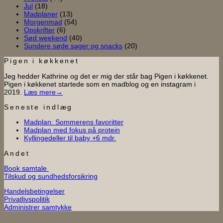
Jul
(18)
Madplaner
(13)
Morgenmad
(54)
Opskrifter
(6)
Sød weekend
(40)
Sundere søde sager og snacks
(20)
Pigen i køkkenet
Jeg hedder Kathrine og det er mig der står bag Pigen i køkkenet.
Pigen i køkkenet startede som en madblog og en instagram i
2019.
Læs mere→
Seneste indlæg
Ingen
Madplan: Sommerens favoritter
Ingen
kommentarer
Madplan med fokus på protein
til
Ingen
kommentarer
Kyllingedeller til baby +6 mdr.
til
Madplan:
kommentarer
til
Madplan
Sommerens
Andet
Kyllingedeller
med
favoritter
Book samtale
til
fokus
Tilskud og sundhedsforsikring
baby
på
+6
protein
Handelsbetingelser
mdr.
Privatlivspolitik
Administrer samtykke
V