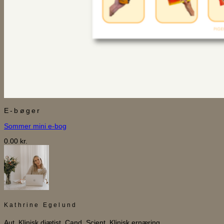
E-bøger
Sommer mini e-bog
0.00
kr.
Kathrine Egelund
Aut. Klinisk diætist, Cand. Scient. Klinisk ernæring