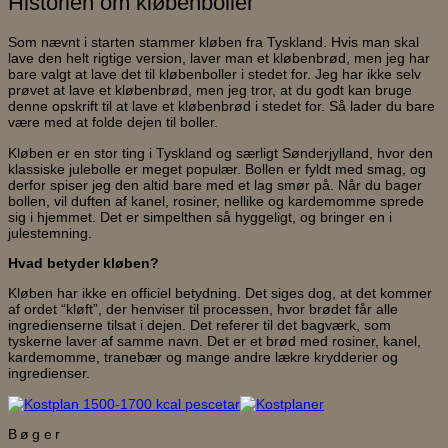
Historien om kløbenboller
Som nævnt i starten stammer kløben fra Tyskland. Hvis man skal
lave den helt rigtige version, laver man et kløbenbrød, men jeg har
bare valgt at lave det til kløbenboller i stedet for. Jeg har ikke selv
prøvet at lave et kløbenbrød, men jeg tror, at du godt kan bruge
denne opskrift til at lave et kløbenbrød i stedet for. Så lader du bare
være med at folde dejen til boller.
Kløben er en stor ting i Tyskland og særligt Sønderjylland, hvor den
klassiske julebolle er meget populær. Bollen er fyldt med smag, og
derfor spiser jeg den altid bare med et lag smør på. Når du bager
bollen, vil duften af kanel, rosiner, nellike og kardemomme sprede
sig i hjemmet. Det er simpelthen så hyggeligt, og bringer en i
julestemning.
Hvad betyder kløben?
Kløben har ikke en officiel betydning. Det siges dog, at det kommer
af ordet “kløft”, der henviser til processen, hvor brødet får alle
ingredienserne tilsat i dejen. Det referer til det bagværk, som
tyskerne laver af samme navn. Det er et brød med rosiner, kanel,
kardemomme, tranebær og mange andre lækre krydderier og
ingredienser.
Bøger