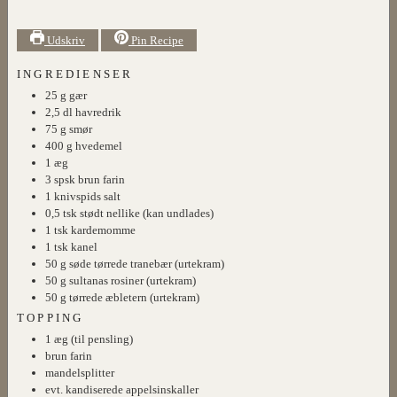
Udskriv
Pin Recipe
INGREDIENSER
25
g
gær
2,5
dl
havredrik
75
g
smør
400
g
hvedemel
1
æg
3
spsk
brun farin
1
knivspids
salt
0,5
tsk
stødt nellike (kan undlades)
1
tsk
kardemomme
1
tsk
kanel
50
g
søde tørrede tranebær (urtekram)
50
g
sultanas rosiner (urtekram)
50
g
tørrede æbletern (urtekram)
TOPPING
1
æg (til pensling)
brun farin
mandelsplitter
evt. kandiserede appelsinskaller