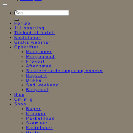
Søg
efter:
Forløb
1:1 sparring
Tilskud til forløb
Kostplaner
Gratis webinar
Opskrifter
Madplaner
Morgenmad
Frokost
Aftensmad
Sundere søde sager og snacks
Bagværk
Drikke
Sød weekend
Babymad
Blog
Om mig
Shop
Bøger
E-bøger
Pakketilbud
Skemaer
Kostplaner
Gratis