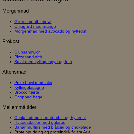
Morgenmad
Grøn smoothiebowl
Chiagrød med mango
Morgenmad med avocado og hytteost
Frokost
Clubsandwich
Pizzasandwich
Salat med kyllingespyd og feta
Aftensmad
Poke bowl med laks
Kyllingelasagne
Broccolitærte
Chopped bagel
Mellemmåltider
Chokoladebolle med æble og hytteost
Hytteostboller med gulerod
Bananmuffins med blåbær og chokolade
Proteinpudding og proteindrik fx. fra Arla