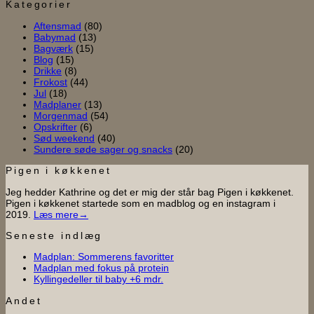
til
til
fokus
Madplan
Kategorier
Bananvafler
baby
på
med
Aftensmad
(80)
til
+6
protein
fleksibilitet
Babymad
(13)
mor
mdr.
i
Bagværk
(15)
og
hverdagen
Blog
(15)
baby
Drikke
(8)
Frokost
(44)
Jul
(18)
Madplaner
(13)
Morgenmad
(54)
Opskrifter
(6)
Sød weekend
(40)
Sundere søde sager og snacks
(20)
Pigen i køkkenet
Jeg hedder Kathrine og det er mig der står bag Pigen i køkkenet.
Pigen i køkkenet startede som en madblog og en instagram i
2019.
Læs mere→
Seneste indlæg
Ingen
Madplan: Sommerens favoritter
Ingen
kommentarer
Madplan med fokus på protein
til
Ingen
kommentarer
Kyllingedeller til baby +6 mdr.
til
Madplan:
kommentarer
til
Madplan
Sommerens
Andet
Kyllingedeller
med
favoritter