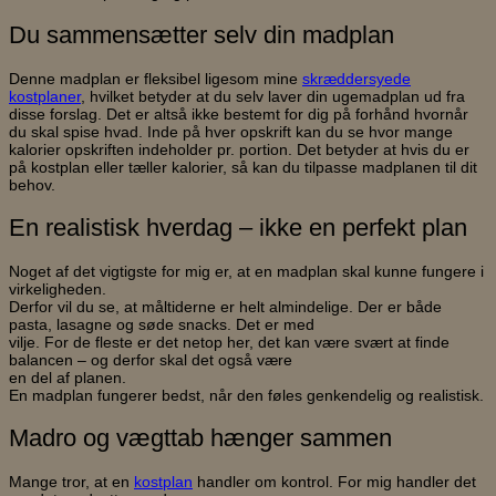
Du sammensætter selv din madplan
Denne madplan er fleksibel ligesom mine
skræddersyede
kostplaner
, hvilket betyder at du selv laver din ugemadplan ud fra
disse forslag. Det er altså ikke bestemt for dig på forhånd hvornår
du skal spise hvad. Inde på hver opskrift kan du se hvor mange
kalorier opskriften indeholder pr. portion. Det betyder at hvis du er
på kostplan eller tæller kalorier, så kan du tilpasse madplanen til dit
behov.
En realistisk hverdag – ikke en perfekt plan
Noget af det vigtigste for mig er, at en madplan skal kunne fungere i
virkeligheden.
Derfor vil du se, at måltiderne er helt almindelige. Der er både
pasta, lasagne og søde snacks. Det er med
vilje. For de fleste er det netop her, det kan være svært at finde
balancen – og derfor skal det også være
en del af planen.
En madplan fungerer bedst, når den føles genkendelig og realistisk.
Madro og vægttab hænger sammen
Mange tror, at en
kostplan
handler om kontrol. For mig handler det