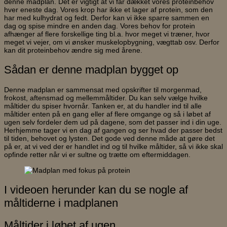
denne madplan. Det er vigtigt at vi får dækket vores proteinbehov
hver eneste dag. Vores krop har ikke et lager af protein, som den
har med kulhydrat og fedt. Derfor kan vi ikke sparre sammen en
dag og spise mindre en anden dag. Vores behov for protein
afhænger af flere forskellige ting bl.a. hvor meget vi træner, hvor
meget vi vejer, om vi ønsker muskelopbygning, vægttab osv. Derfor
kan dit proteinbehov ændre sig med årene.
Sådan er denne madplan bygget op
Denne madplan er sammensat med opskrifter til morgenmad,
frokost, aftensmad og mellemmåltider. Du kan selv vælge hvilke
måltider du spiser hvornår. Tanken er, at du handler ind til alle
måltider enten på en gang eller af flere omgange og så i løbet af
ugen selv fordeler dem ud på dagene, som det passer ind i din uge.
Herhjemme tager vi en dag af gangen og ser hvad der passer bedst
til tiden, behovet og lysten. Det gode ved denne måde at gøre det
på er, at vi ved der er handlet ind og til hvilke måltider, så vi ikke skal
opfinde retter når vi er sultne og trætte om eftermiddagen.
I videoen herunder kan du se nogle af
måltiderne i madplanen
Måltider i løbet af ugen