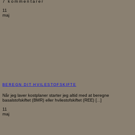
7 kommentarer
11
maj
BEREGN DIT HVILESTOFSKIFTE
Når jeg laver kostplaner starter jeg altid med at beregne
basalstofskiftet (BMR) eller hvilestofskiftet (REE) [...]
11
maj