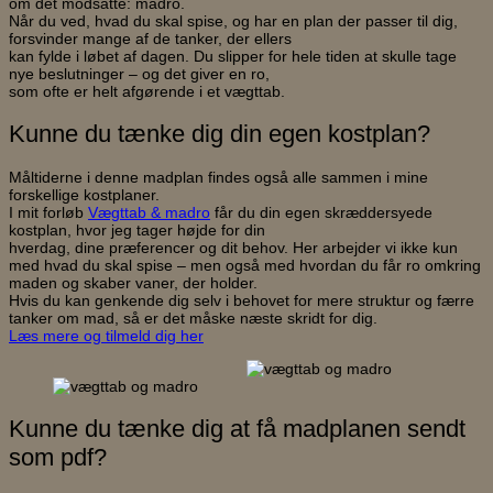
om det modsatte: madro.
Når du ved, hvad du skal spise, og har en plan der passer til dig,
forsvinder mange af de tanker, der ellers
kan fylde i løbet af dagen. Du slipper for hele tiden at skulle tage
nye beslutninger – og det giver en ro,
som ofte er helt afgørende i et vægttab.
Kunne du tænke dig din egen kostplan?
Måltiderne i denne madplan findes også alle sammen i mine
forskellige kostplaner.
I mit forløb
Vægttab & madro
får du din egen skræddersyede
kostplan, hvor jeg tager højde for din
hverdag, dine præferencer og dit behov. Her arbejder vi ikke kun
med hvad du skal spise – men også med hvordan du får ro omkring
maden og skaber vaner, der holder.
Hvis du kan genkende dig selv i behovet for mere struktur og færre
tanker om mad, så er det måske næste skridt for dig.
Læs mere og tilmeld dig her
Kunne du tænke dig at få madplanen sendt
som pdf?