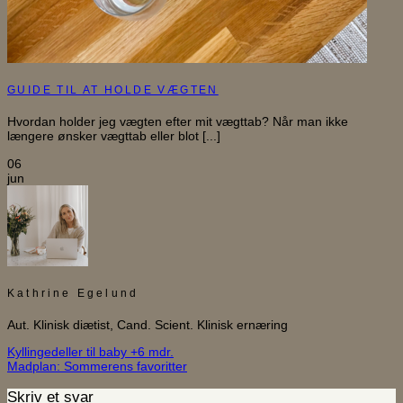
GUIDE TIL AT HOLDE VÆGTEN
Hvordan holder jeg vægten efter mit vægttab? Når man ikke
længere ønsker vægttab eller blot [...]
06
jun
Kathrine Egelund
Aut. Klinisk diætist, Cand. Scient. Klinisk ernæring
Kyllingedeller til baby +6 mdr.
Madplan: Sommerens favoritter
Skriv et svar