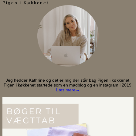
Pigen i Køkkenet
Jeg hedder Kathrine og det er mig der står bag Pigen i køkkenet.
Pigen i køkkenet startede som en madblog og en instagram i 2019.
Læs mere→